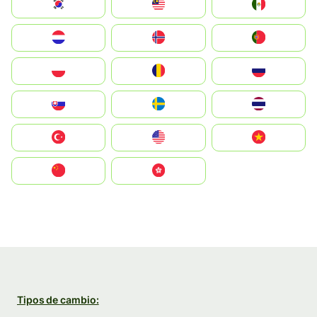
South Korea
Malay
Mexico
Nederland
Norge
Portugal
Polska
România
Россия
Slovensko
Ruoŧŧa
ไทย
Türkiye
United States
Vietnam
中国
中國香港特別行政區
Tipos de cambio: