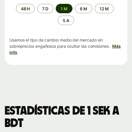
Periodo
48 H
7 D
1 M
6 M
12 M
de
tiempo
5 A
Usamos el tipo de cambio medio del mercado sin
sobreprecios engañosos para ocultar las comisiones.
Más
info
Estadísticas de 1 SEK a
BDT