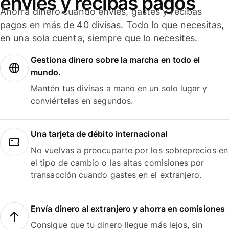
envíes y recibas pagos
Ahorra dinero cuando envíes, gastes y recibas
pagos en más de 40 divisas. Todo lo que necesitas,
en una sola cuenta, siempre que lo necesites.
Gestiona dinero sobre la marcha en todo el
mundo.
Mantén tus divisas a mano en un solo lugar y
conviértelas en segundos.
Una tarjeta de débito internacional
No vuelvas a preocuparte por los sobreprecios en
el tipo de cambio o las altas comisiones por
transacción cuando gastes en el extranjero.
Envía dinero al extranjero y ahorra en comisiones
Consigue que tu dinero llegue más lejos, sin