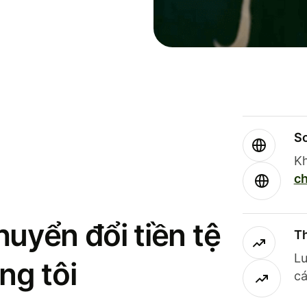
So
Kh
ch
uyển đổi tiền tệ
Th
Lư
ng tôi
cá