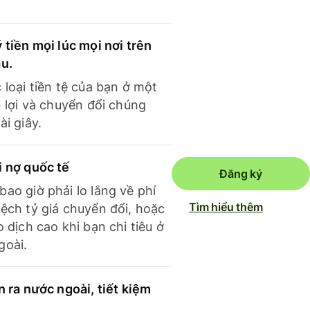
 tiền mọi lúc mọi nơi trên
ầu.
 loại tiền tệ của bạn ở một
n lợi và chuyển đổi chúng
ài giây.
i nợ quốc tế
Đăng ký
ao giờ phải lo lắng về phí
Tìm hiểu thêm
ệch tỷ giá chuyển đổi, hoặc
o dịch cao khi bạn chi tiêu ở
goài.
n ra nước ngoài, tiết kiệm