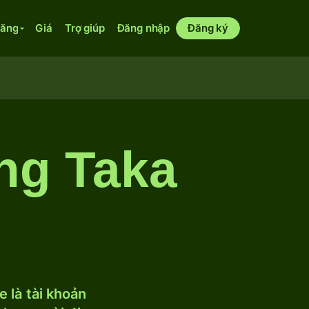
năng
Giá
Trợ giúp
Đăng nhập
Đăng ký
ng Taka
 là tài khoản