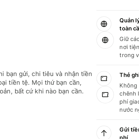
Quản lý
toàn c
Giữ các
nơi tiệ
trong v
hi bạn gửi, chi tiêu và nhận tiền
Thẻ gh
ại tiền tệ. Mọi thứ bạn cần,
Không b
hoản, bất cứ khi nào bạn cần.
chênh l
phí gia
nước n
Gửi tiề
phí