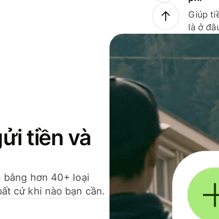
Giúp ti
là ở đâ
gửi tiền và
ền bằng hơn 40+ loại
bất cứ khi nào bạn cần.