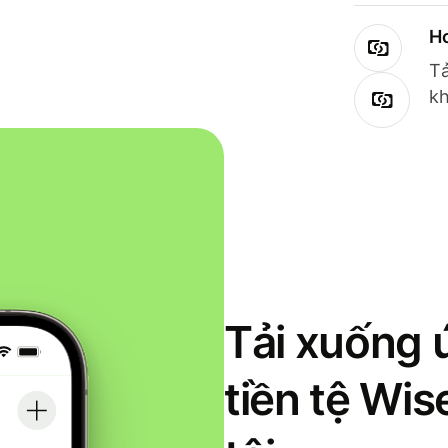
Ho
Tả
kh
Tải xuống 
tiền tệ Wi