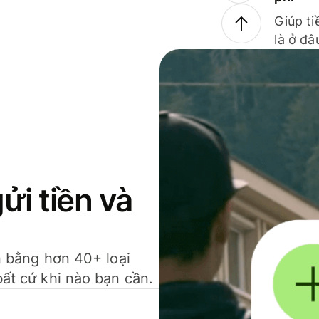
Giúp ti
là ở đâ
gửi tiền và
ền bằng hơn 40+ loại
bất cứ khi nào bạn cần.