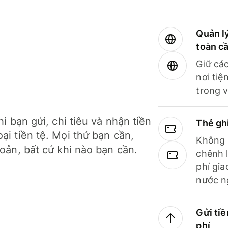
Quản lý
toàn c
Giữ các
nơi tiệ
trong v
hi bạn gửi, chi tiêu và nhận tiền
Thẻ gh
ại tiền tệ. Mọi thứ bạn cần,
Không b
hoản, bất cứ khi nào bạn cần.
chênh l
phí gia
nước n
Gửi tiề
phí