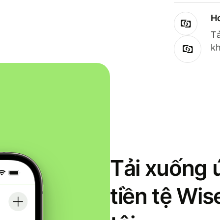
Ho
Tả
kh
Tải xuống 
tiền tệ Wi