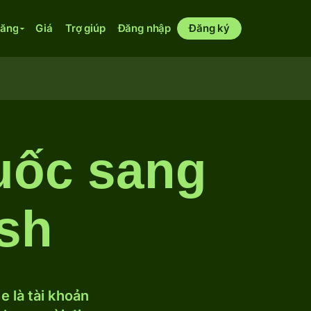
năng
Giá
Trợ giúp
Đăng nhập
Đăng ký
uốc sang
sh
 là tài khoản