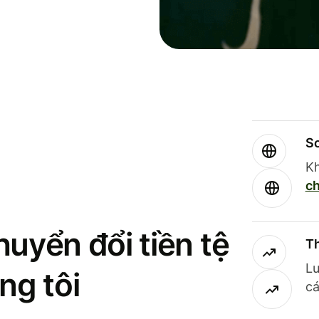
So
Kh
ch
uyển đổi tiền tệ
Th
Lư
ng tôi
cá