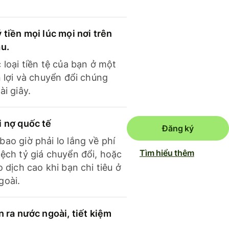
 tiền mọi lúc mọi nơi trên
ầu.
 loại tiền tệ của bạn ở một
n lợi và chuyển đổi chúng
ài giây.
i nợ quốc tế
Đăng ký
ao giờ phải lo lắng về phí
Tìm hiểu thêm
ệch tỷ giá chuyển đổi, hoặc
o dịch cao khi bạn chi tiêu ở
goài.
n ra nước ngoài, tiết kiệm