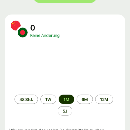
0
Keine Änderung
Zeitraum
48 Std.
1W
1M
6M
12M
5J