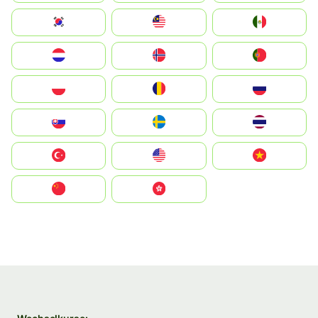
South Korea
Malay
Mexico
Nederland
Norge
Portugal
Polska
România
Россия
Slovensko
Ruoŧŧa
ไทย
Türkiye
United States
Vietnam
中国
中國香港特別行政區