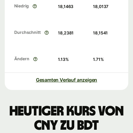
Niedrig
18,1463
18,0137
Durchschnitt
18,2381
18,1541
Ändern
1.13
%
1.71
%
Gesamten Verlauf anzeigen
Heutiger Kurs von
CNY zu BDT