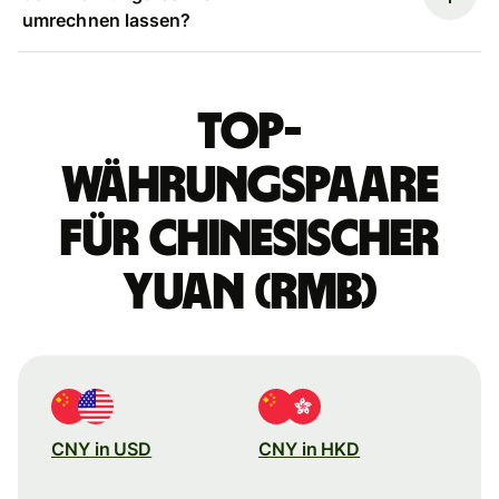
umrechnen lassen?
Top-
Währungspaare
für chinesischer
Yuan (RMB)
CNY in USD
CNY in HKD