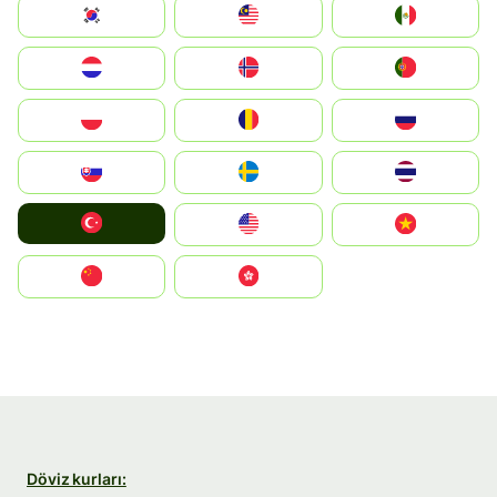
South Korea
Malay
Mexico
Nederland
Norge
Portugal
Polska
România
Россия
Slovensko
Ruoŧŧa
ไทย
Türkiye
United States
Vietnam
中国
中國香港特別行政區
Döviz kurları: