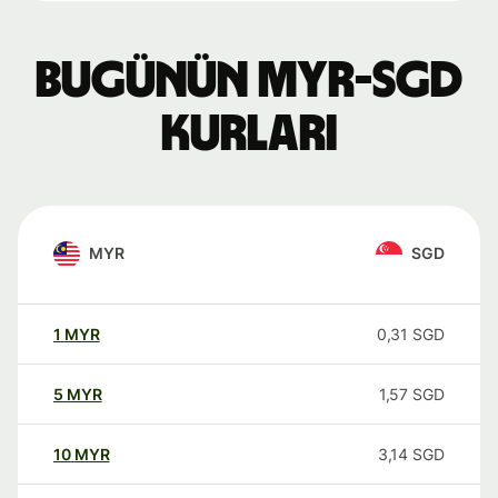
Bugünün MYR-SGD
kurları
MYR
SGD
1
MYR
0,31
SGD
5
MYR
1,57
SGD
10
MYR
3,14
SGD