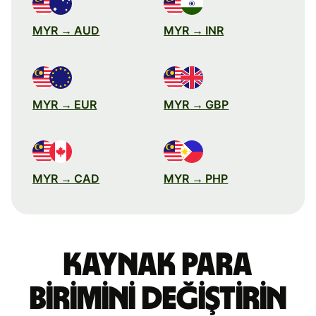
MYR → AUD
MYR → INR
MYR → EUR
MYR → GBP
MYR → CAD
MYR → PHP
Kaynak para
birimini değiştirin