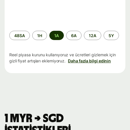
Zaman
48SA
1H
1A
6A
12A
5Y
aralığı
Reel piyasa kurunu kullanıyoruz ve ücretleri gizlemek için
gizli fiyat artışları eklemiyoruz.
Daha fazla bilgi edinin
1 MYR → SGD