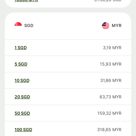
SGD
MYR
1
SGD
3,19
MYR
5
SGD
15,93
MYR
10
SGD
31,86
MYR
20
SGD
63,73
MYR
50
SGD
159,32
MYR
100
SGD
318,65
MYR