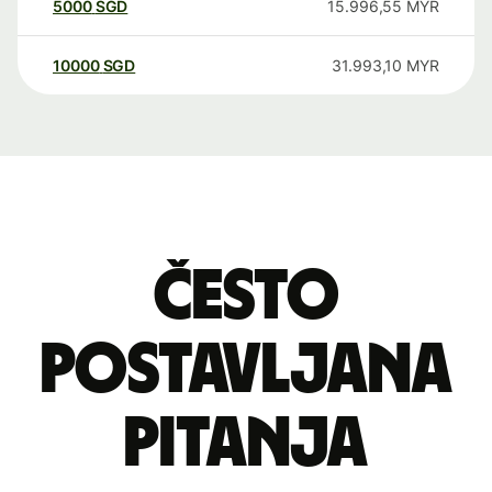
5000
SGD
15.996,55
MYR
10000
SGD
31.993,10
MYR
Često
postavljana
pitanja