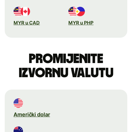
MYR u CAD
MYR u PHP
Promijenite
izvornu valutu
Američki dolar