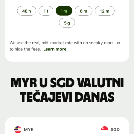
Time
48 h
1 t
1 m
6 m
12 m
period
5 g
We use the real, mid-market rate with no sneaky mark-up
to hide the fees.
Learn more
MYR u SGD valutni
tečajevi danas
MYR
SGD