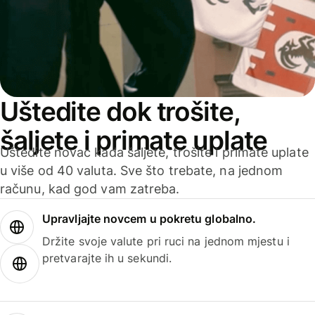
Uštedite dok trošite,
šaljete i primate uplate
Uštedite novac kada šaljete, trošite i primate uplate
u više od 40 valuta. Sve što trebate, na jednom
računu, kad god vam zatreba.
Upravljajte novcem u pokretu globalno.
Držite svoje valute pri ruci na jednom mjestu i
pretvarajte ih u sekundi.