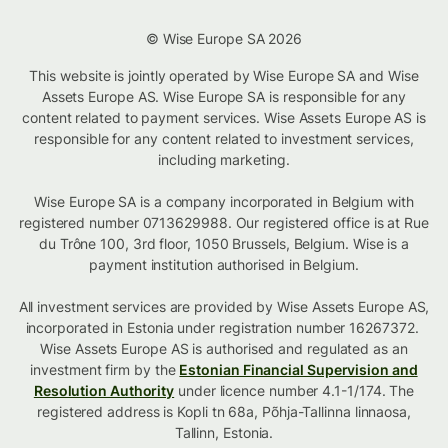
© Wise Europe SA 2026
This website is jointly operated by Wise Europe SA and Wise
Assets Europe AS. Wise Europe SA is responsible for any
content related to payment services. Wise Assets Europe AS is
responsible for any content related to investment services,
including marketing.
Wise Europe SA is a company incorporated in Belgium with
registered number 0713629988. Our registered office is at Rue
du Trône 100, 3rd floor, 1050 Brussels, Belgium. Wise is a
payment institution authorised in Belgium.
All investment services are provided by Wise Assets Europe AS,
incorporated in Estonia under registration number 16267372.
Wise Assets Europe AS is authorised and regulated as an
investment firm by the
Estonian Financial Supervision and
Resolution Authority
under licence number 4.1-1/174. The
registered address is Kopli tn 68a, Põhja-Tallinna linnaosa,
Tallinn, Estonia.