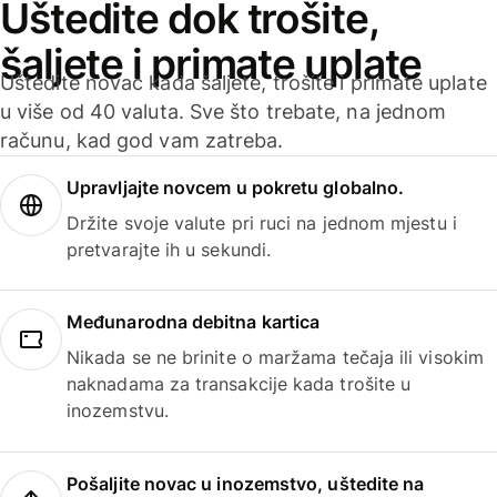
Uštedite dok trošite,
šaljete i primate uplate
Uštedite novac kada šaljete, trošite i primate uplate
u više od 40 valuta. Sve što trebate, na jednom
računu, kad god vam zatreba.
Upravljajte novcem u pokretu globalno.
Držite svoje valute pri ruci na jednom mjestu i
pretvarajte ih u sekundi.
Međunarodna debitna kartica
Nikada se ne brinite o maržama tečaja ili visokim
naknadama za transakcije kada trošite u
inozemstvu.
Pošaljite novac u inozemstvo, uštedite na