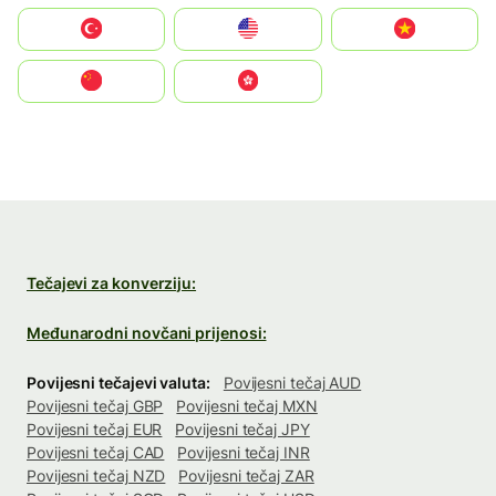
Türkiye
United States
Vietnam
中国
中國香港特別行政區
Tečajevi za konverziju:
Međunarodni novčani prijenosi:
Povijesni tečajevi valuta:
Povijesni tečaj AUD
Povijesni tečaj GBP
Povijesni tečaj MXN
Povijesni tečaj EUR
Povijesni tečaj JPY
Povijesni tečaj CAD
Povijesni tečaj INR
Povijesni tečaj NZD
Povijesni tečaj ZAR