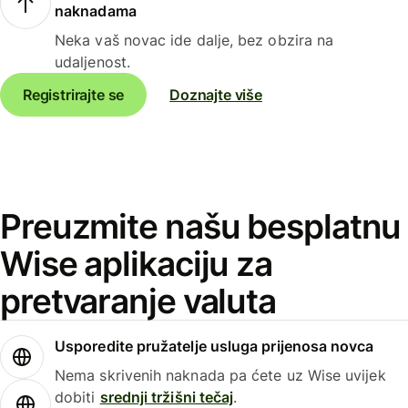
naknadama
Neka vaš novac ide dalje, bez obzira na
udaljenost.
Registrirajte se
Doznajte više
Preuzmite našu besplatnu
Wise aplikaciju za
pretvaranje valuta
Usporedite pružatelje usluga prijenosa novca
Nema skrivenih naknada pa ćete uz Wise uvijek
dobiti
srednji tržišni tečaj
.