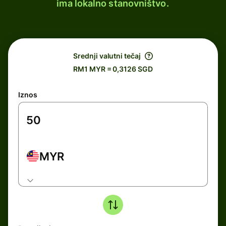
ima lokalno stanovništvo.
Srednji valutni tečaj
RM1 MYR = 0,3126 SGD
Iznos
MYR