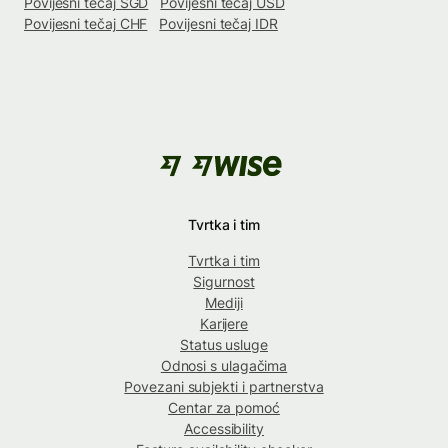
Povijesni tečaj SGD
Povijesni tečaj USD
Povijesni tečaj CHF
Povijesni tečaj IDR
Tvrtka i tim
Tvrtka i tim
Sigurnost
Mediji
Karijere
Status usluge
Odnosi s ulagačima
Povezani subjekti i partnerstva
Centar za pomoć
Accessibility