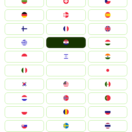
България
Switzerland
Czechia
Deutschland
Denmark
España
Suomi
France
United Kingdom
Hrvatska
Greece
Magyarország
Indonesia
Israel
India
Italia
JA
Japan
South Korea
Malay
Mexico
Nederland
Norge
Portugal
Polska
România
Россия
Slovensko
Ruoŧŧa
ไทย