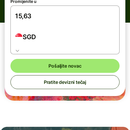
Promijenite u
SGD
Pošaljite novac
Pratite devizni tečaj