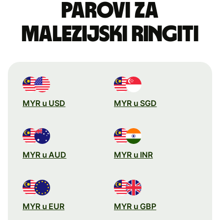
parovi za
malezijski ringiti
MYR u USD
MYR u SGD
MYR u AUD
MYR u INR
MYR u EUR
MYR u GBP