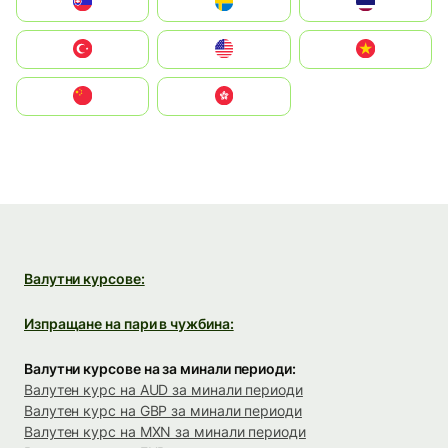
Slovensko
Ruoŧŧa
ไทย
Türkiye
United States
Vietnam
中国
中國香港特別行政區
Валутни курсове:
Изпращане на пари в чужбина:
Валутни курсове на за минали периоди:
Валутен курс на AUD за минали периоди
Валутен курс на GBP за минали периоди
Валутен курс на MXN за минали периоди