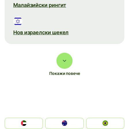
Малайзийски рингит
Нов израелски шекел
Покажи повече
الإمارات العربية المتحدة
Australia
Brazil