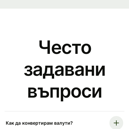
Често
задавани
въпроси
Как да конвертирам валути?