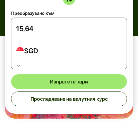
Преобразувано към
SGD
Изпратете пари
Проследяване на валутния курс