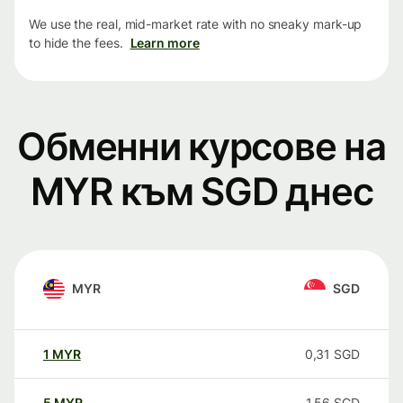
We use the real, mid-market rate with no sneaky mark-up
to hide the fees.
Learn more
Обменни курсове на
MYR към SGD днес
MYR
SGD
1
MYR
0,31
SGD
5
MYR
1,56
SGD