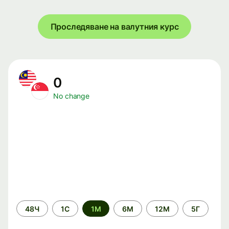
Проследяване на валутния курс
0
No change
Time
48Ч
1С
1М
6М
12М
5Г
period