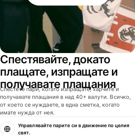
Спестявайте, докато
плащате, изпращате и
получавате плащания
Спестете пари, когато изпращате, харчите и
получавате плащания в над 40+ валути. Всичко,
от което се нуждаете, в една сметка, когато
имате нужда от нея.
Управлявайте парите си в движение по целия
свят.