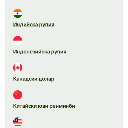
Индийска рупия
Индонезийска рупия
Канадски долар
Китайски юан ренминби