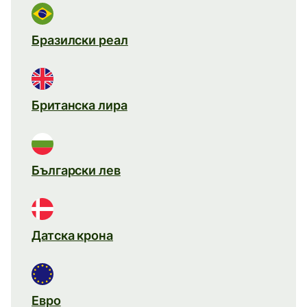
Бразилски реал
Британска лира
Български лев
Датска крона
Евро