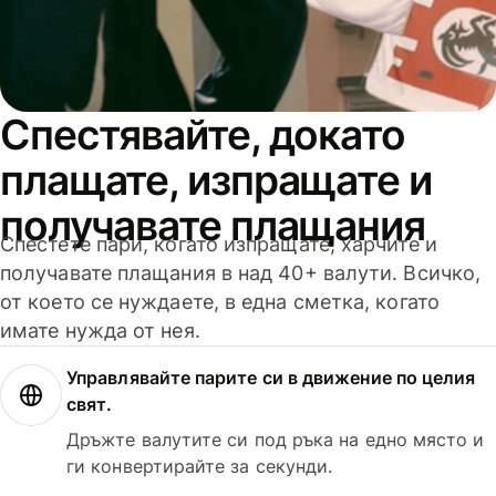
Спестявайте, докато
плащате, изпращате и
получавате плащания
Спестете пари, когато изпращате, харчите и
получавате плащания в над 40+ валути. Всичко,
от което се нуждаете, в една сметка, когато
имате нужда от нея.
Управлявайте парите си в движение по целия
свят.
Дръжте валутите си под ръка на едно място и
ги конвертирайте за секунди.