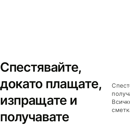
Спестявайте,
докато плащате,
Спест
получ
изпращате и
Всичк
сметк
получавате