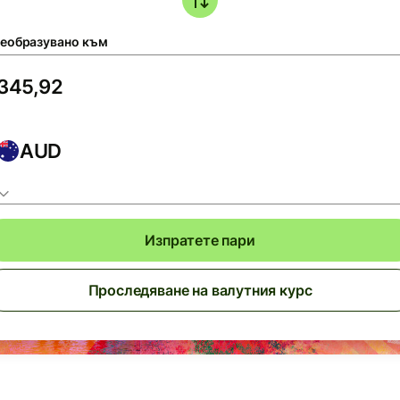
еобразувано към
AUD
Изпратете пари
Проследяване на валутния курс