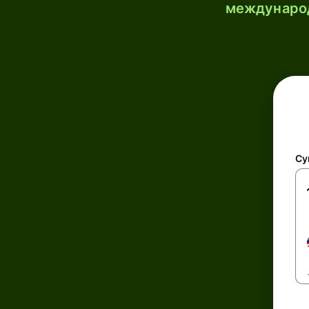
международ
Су