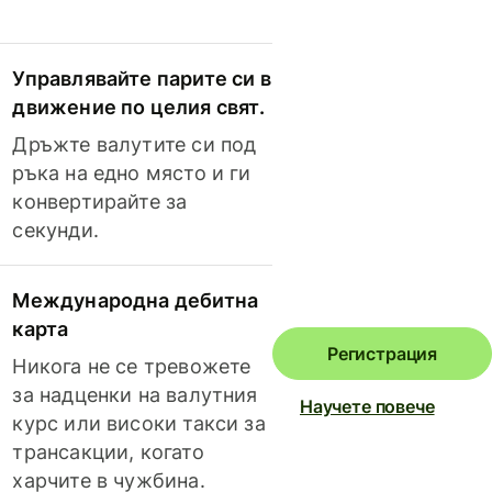
Управлявайте парите си в
движение по целия свят.
Дръжте валутите си под
ръка на едно място и ги
конвертирайте за
секунди.
Международна дебитна
карта
Регистрация
Никога не се тревожете
за надценки на валутния
Научете повече
курс или високи такси за
трансакции, когато
харчите в чужбина.