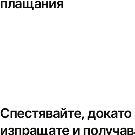
плащания
Спестявайте, докато
изпращате и получав