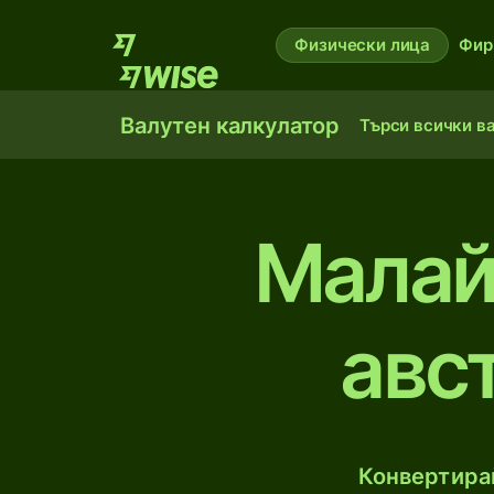
Физически лица
Фир
Валутен калкулатор
Търси всички в
Малай
авс
Конвертирай