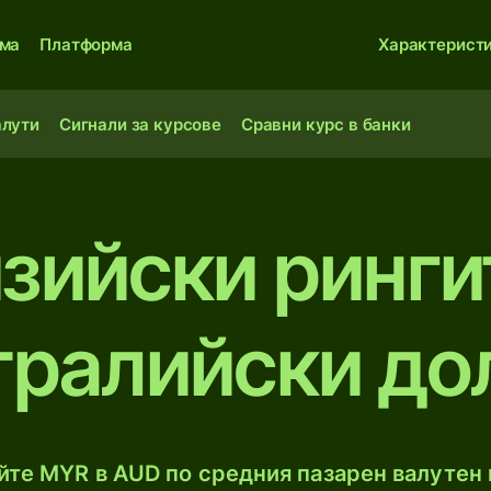
ма
Платформа
Характерист
алути
Сигнали за курсове
Сравни курс в банки
зийски ринги
тралийски до
те MYR в AUD по средния пазарен валутен 