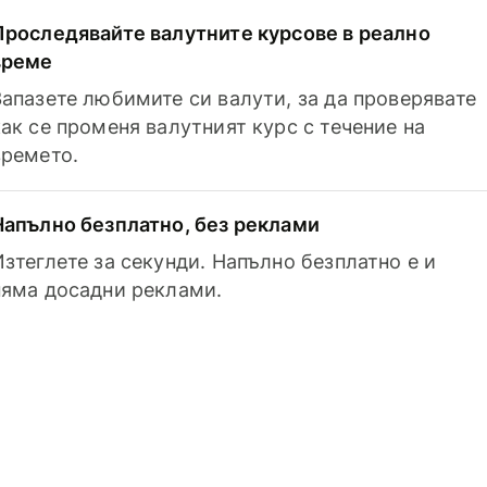
Проследявайте валутните курсове в реално
време
Запазете любимите си валути, за да проверявате
как се променя валутният курс с течение на
времето.
Напълно безплатно, без реклами
Изтеглете за секунди. Напълно безплатно е и
няма досадни реклами.