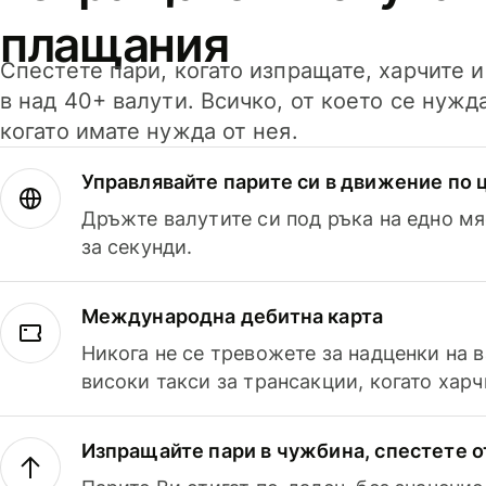
плащания
Спестете пари, когато изпращате, харчите 
в над 40+ валути. Всичко, от което се нужд
когато имате нужда от нея.
Управлявайте парите си в движение по ц
Дръжте валутите си под ръка на едно мя
за секунди.
Международна дебитна карта
Никога не се тревожете за надценки на 
високи такси за трансакции, когато харч
Изпращайте пари в чужбина, спестете о