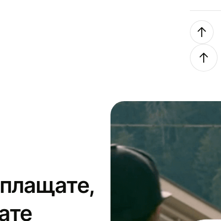
 плащате,
ате