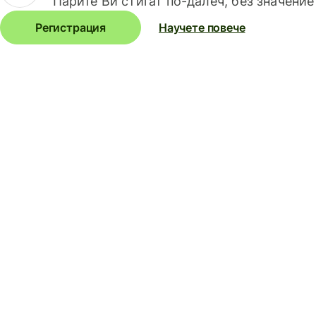
Парите Ви стигат по-далеч, без значение
Регистрация
Научете повече