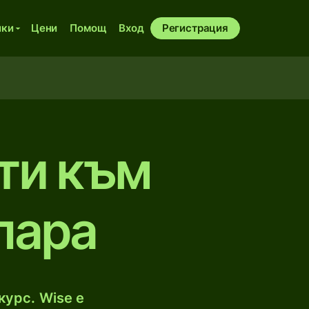
ики
Цени
Помощ
Вход
Регистрация
ти към
ларa
курс. Wise е