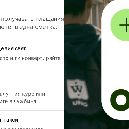
и получавате плащания
аете, в една сметка,
елия свят.
сто и ги конвертирайте
валутния курс или
ите в чужбина.
т такси