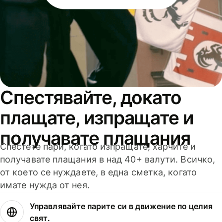
Спестявайте, докато
плащате, изпращате и
получавате плащания
Спестете пари, когато изпращате, харчите и
получавате плащания в над 40+ валути. Всичко,
от което се нуждаете, в една сметка, когато
имате нужда от нея.
Управлявайте парите си в движение по целия
свят.