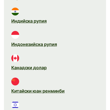
Индийска рупия
Индонезийска рупия
Канадски долар
Китайски юан ренминби