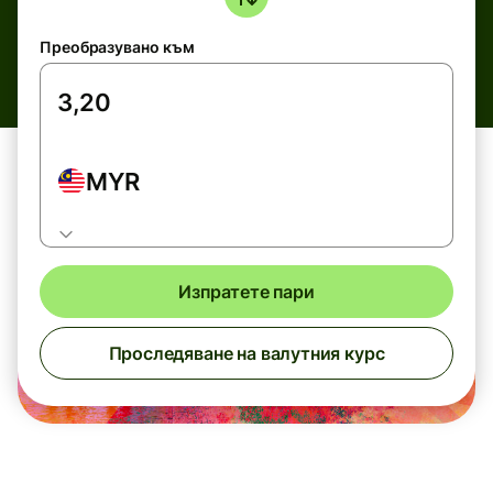
Преобразувано към
MYR
Изпратете пари
Проследяване на валутния курс