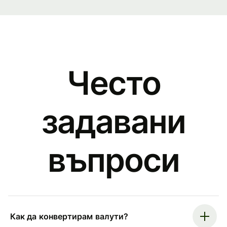
Често
задавани
въпроси
Как да конвертирам валути?