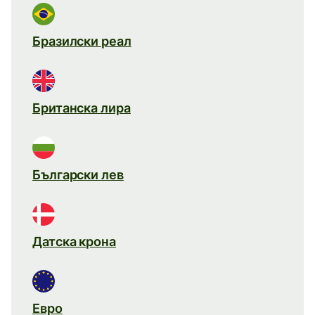
Бразилски реал
Британска лира
Български лев
Датска крона
Евро