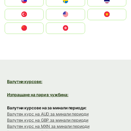
Slovensko
Ruoŧŧa
ไทย
Türkiye
United States
Vietnam
中国
中國香港特別行政區
Валутни курсове:
Изпращане на пари в чужбина:
Валутни курсове на за минали периоди:
Валутен курс на AUD за минали периоди
Валутен курс на GBP за минали периоди
Валутен курс на MXN за минали периоди