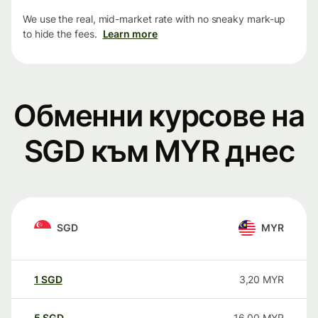
We use the real, mid-market rate with no sneaky mark-up
to hide the fees.
Learn more
Обменни курсове на
SGD към MYR днес
SGD
MYR
1
SGD
3,20
MYR
5
SGD
16,00
MYR