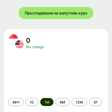
Проследяване на валутния курс
0
No change
Time
48Ч
1С
1М
6М
12М
5Г
period