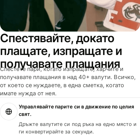
Спестявайте, докато
плащате, изпращате и
получавате плащания
Спестете пари, когато изпращате, харчите и
получавате плащания в над 40+ валути. Всичко,
от което се нуждаете, в една сметка, когато
имате нужда от нея.
Управлявайте парите си в движение по целия
свят.
Дръжте валутите си под ръка на едно място и
ги конвертирайте за секунди.