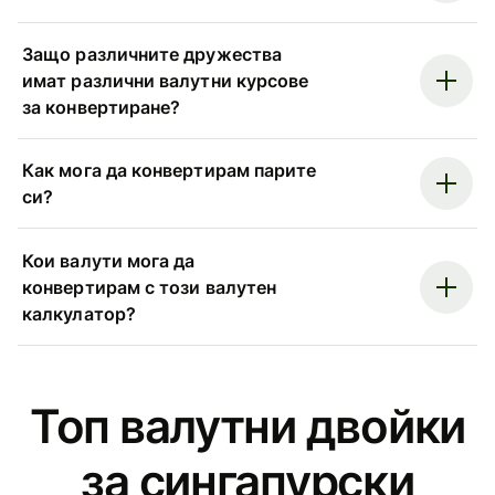
Защо различните дружества
имат различни валутни курсове
за конвертиране?
Как мога да конвертирам парите
си?
Кои валути мога да
конвертирам с този валутен
калкулатор?
Топ валутни двойки
за сингапурски