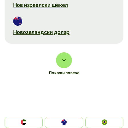
Нов израелски шекел
Новозеландски долар
Покажи повече
الإمارات العربية المتحدة
Australia
Brazil