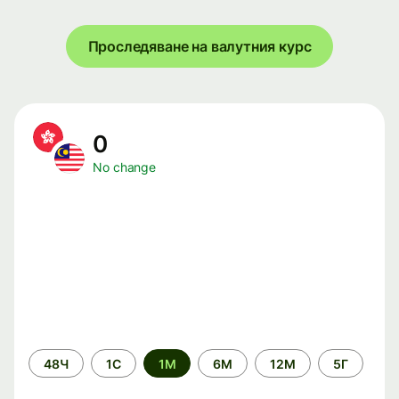
Проследяване на валутния курс
0
No change
Time
48Ч
1С
1М
6М
12М
5Г
period