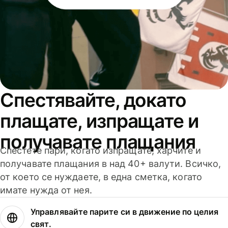
Спестявайте, докато
плащате, изпращате и
получавате плащания
Спестете пари, когато изпращате, харчите и
получавате плащания в над 40+ валути. Всичко,
от което се нуждаете, в една сметка, когато
имате нужда от нея.
Управлявайте парите си в движение по целия
свят.