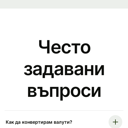
Често
задавани
въпроси
Как да конвертирам валути?