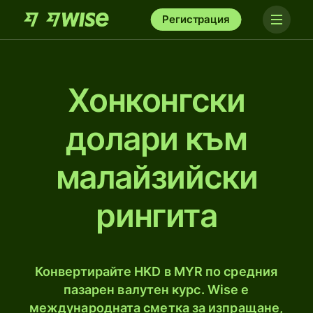
Регистрация
Хонконгски
долари към
малайзийски
рингитa
Конвертирайте HKD в MYR по средния
пазарен валутен курс. Wise е
международната сметка за изпращане,