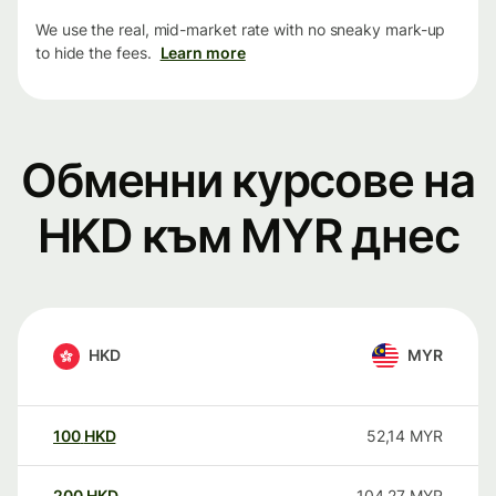
We use the real, mid-market rate with no sneaky mark-up
to hide the fees.
Learn more
Обменни курсове на
HKD към MYR днес
HKD
MYR
100
HKD
52,14
MYR
200
HKD
104,27
MYR