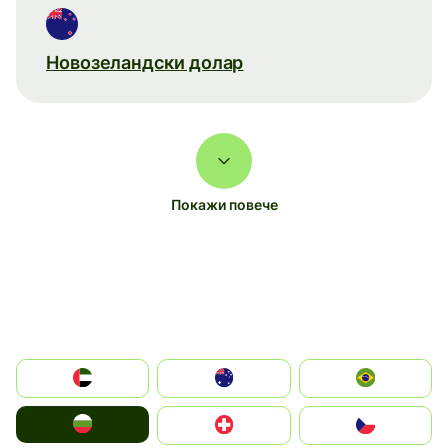
Новозеландски долар
Покажи повече
الإمارات العربية المتحدة
Australia
Brazil
България
Switzerland
Czechia