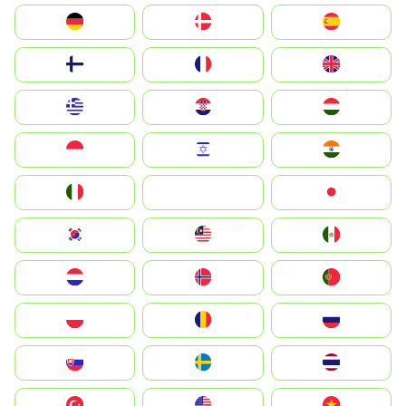
Deutschland
Denmark
España
Suomi
France
United Kingdom
Greece
Hrvatska
Magyarország
Indonesia
Israel
India
Italia
JA
Japan
South Korea
Malay
Mexico
Nederland
Norge
Portugal
Polska
România
Россия
Slovensko
Ruoŧŧa
ไทย
Türkiye
United States
Vietnam