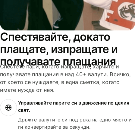
Спестявайте, докато
плащате, изпращате и
получавате плащания
Спестете пари, когато изпращате, харчите и
получавате плащания в над 40+ валути. Всичко,
от което се нуждаете, в една сметка, когато
имате нужда от нея.
Управлявайте парите си в движение по целия
свят.
Дръжте валутите си под ръка на едно място и
ги конвертирайте за секунди.