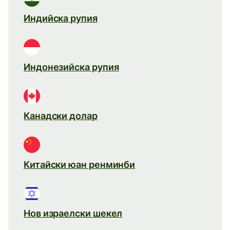
Индийска рупия
Индонезийска рупия
Канадски долар
Китайски юан ренминби
Нов израелски шекел