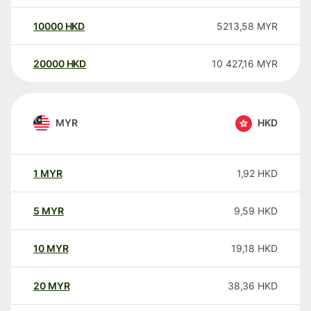
10000
HKD
5213,58
MYR
20000
HKD
10 427,16
MYR
MYR
HKD
1
MYR
1,92
HKD
5
MYR
9,59
HKD
10
MYR
19,18
HKD
20
MYR
38,36
HKD