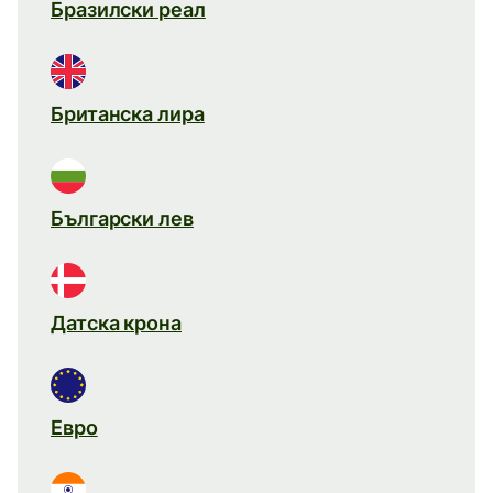
Бразилски реал
Британска лира
Български лев
Датска крона
Евро