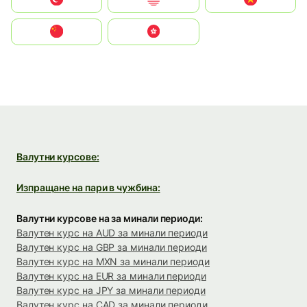
中国
中國香港特別行政區
Валутни курсове:
Изпращане на пари в чужбина:
Валутни курсове на за минали периоди:
Валутен курс на AUD за минали периоди
Валутен курс на GBP за минали периоди
Валутен курс на MXN за минали периоди
Валутен курс на EUR за минали периоди
Валутен курс на JPY за минали периоди
Валутен курс на CAD за минали периоди