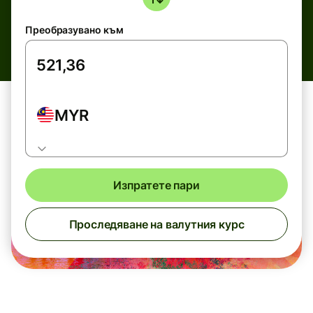
Преобразувано към
MYR
Изпратете пари
Проследяване на валутния курс