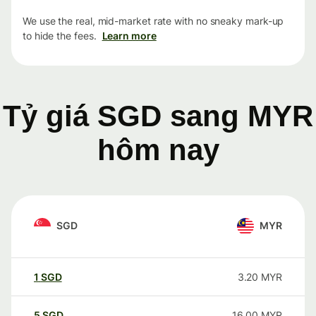
We use the real, mid-market rate with no sneaky mark-up
to hide the fees.
Learn more
Tỷ giá SGD sang MYR
hôm nay
SGD
MYR
1
SGD
3.20
MYR
5
SGD
16.00
MYR