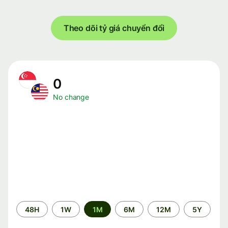
Theo dõi tỷ giá chuyển đổi
0
No change
Time
48H
1W
1M
6M
12M
5Y
period