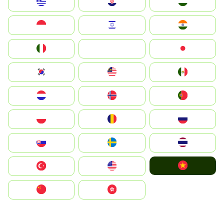
Greece
Hrvatska
Magyarország
Indonesia
Israel
India
Italia
JA
Japan
South Korea
Malay
Mexico
Nederland
Norge
Portugal
Polska
România
Россия
Slovensko
Ruoŧŧa
ไทย
Vietnam
Türkiye
United States
中国
中國香港特別行政區