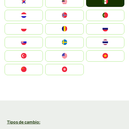
Mexico
South Korea
Malay
Nederland
Norge
Portugal
Polska
România
Россия
Slovensko
Ruoŧŧa
ไทย
Türkiye
United States
Vietnam
中国
中國香港特別行政區
Tipos de cambio: