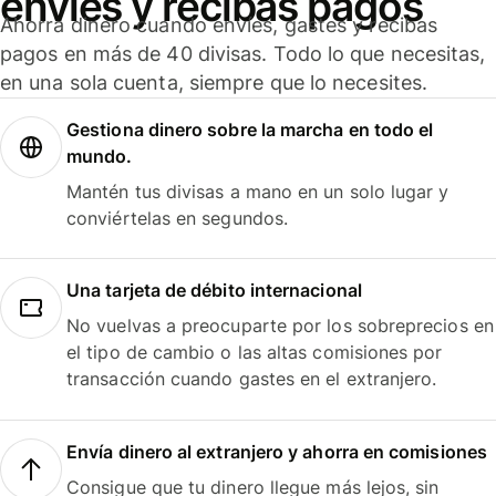
envíes y recibas pagos
Ahorra dinero cuando envíes, gastes y recibas
pagos en más de 40 divisas. Todo lo que necesitas,
en una sola cuenta, siempre que lo necesites.
Gestiona dinero sobre la marcha en todo el
mundo.
Mantén tus divisas a mano en un solo lugar y
conviértelas en segundos.
Una tarjeta de débito internacional
No vuelvas a preocuparte por los sobreprecios en
el tipo de cambio o las altas comisiones por
transacción cuando gastes en el extranjero.
Envía dinero al extranjero y ahorra en comisiones
Consigue que tu dinero llegue más lejos, sin