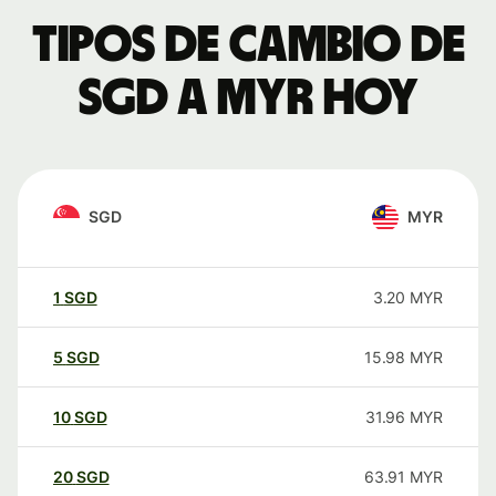
Tipos de cambio de
SGD a MYR hoy
SGD
MYR
1
SGD
3.20
MYR
5
SGD
15.98
MYR
10
SGD
31.96
MYR
20
SGD
63.91
MYR