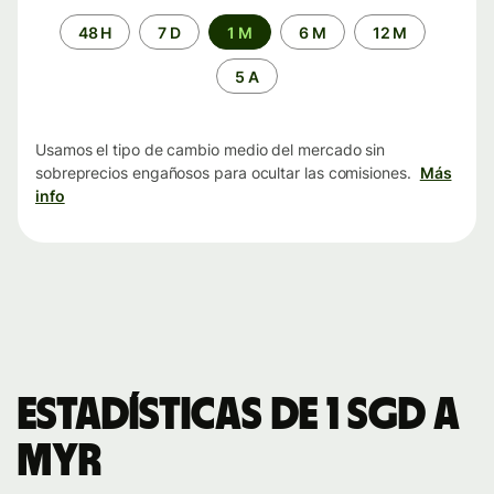
Periodo
48 H
7 D
1 M
6 M
12 M
de
tiempo
5 A
Usamos el tipo de cambio medio del mercado sin
sobreprecios engañosos para ocultar las comisiones.
Más
info
Estadísticas de 1 SGD a
MYR