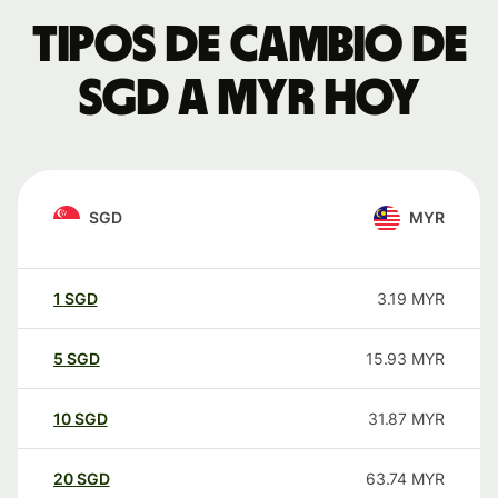
Tipos de cambio de
SGD a MYR hoy
SGD
MYR
1
SGD
3.19
MYR
5
SGD
15.93
MYR
10
SGD
31.87
MYR
20
SGD
63.74
MYR