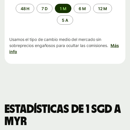
Periodo
48 H
7 D
1 M
6 M
12 M
de
tiempo
5 A
Usamos el tipo de cambio medio del mercado sin
sobreprecios engañosos para ocultar las comisiones.
Más
info
Estadísticas de 1 SGD a
MYR