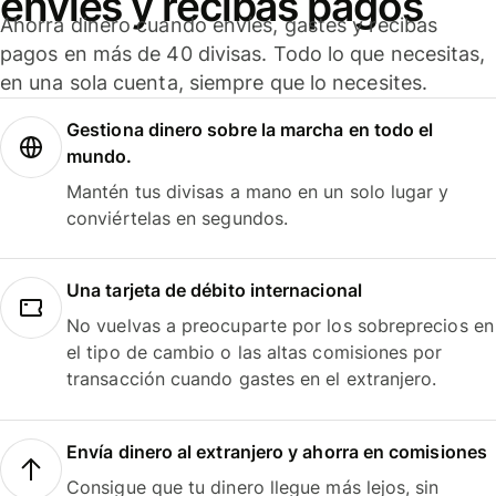
envíes y recibas pagos
Ahorra dinero cuando envíes, gastes y recibas
pagos en más de 40 divisas. Todo lo que necesitas,
en una sola cuenta, siempre que lo necesites.
Gestiona dinero sobre la marcha en todo el
mundo.
Mantén tus divisas a mano en un solo lugar y
conviértelas en segundos.
Una tarjeta de débito internacional
No vuelvas a preocuparte por los sobreprecios en
el tipo de cambio o las altas comisiones por
transacción cuando gastes en el extranjero.
Envía dinero al extranjero y ahorra en comisiones
Consigue que tu dinero llegue más lejos, sin