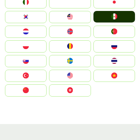
Italia
JA
Japan
Mexico
South Korea
Malay
Nederland
Norge
Portugal
Polska
România
Россия
Slovensko
Ruoŧŧa
ไทย
Türkiye
United States
Vietnam
中国
中國香港特別行政區