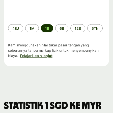
Periode
48J
1M
1B
6B
12B
5Th
waktu
Kami menggunakan nilai tukar pasar tengah yang
sebenarnya tanpa markup licik untuk menyembunyikan
biaya.
Pelajari lebih lanjut
Statistik 1 SGD ke MYR