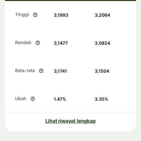
Tinggi
3,1993
3,2064
Rendah
3,1477
3,0824
Rata-rata
3,1741
3,1504
Ubah
1.47
%
3.35
%
Lihat riwayat lengkap