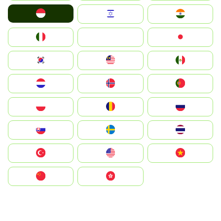
Indonesia
Israel
India
Italia
JA
Japan
South Korea
Malay
Mexico
Nederland
Norge
Portugal
Polska
România
Россия
Slovensko
Ruoŧŧa
ไทย
Türkiye
United States
Vietnam
中国
中國香港特別行政區