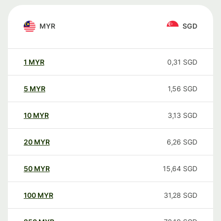
MYR
SGD
1
MYR
0,31
SGD
5
MYR
1,56
SGD
10
MYR
3,13
SGD
20
MYR
6,26
SGD
50
MYR
15,64
SGD
100
MYR
31,28
SGD