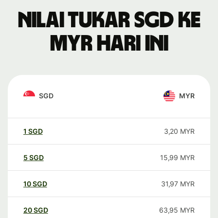
Nilai tukar SGD ke
MYR hari ini
SGD
MYR
1
SGD
3,20
MYR
5
SGD
15,99
MYR
10
SGD
31,97
MYR
20
SGD
63,95
MYR