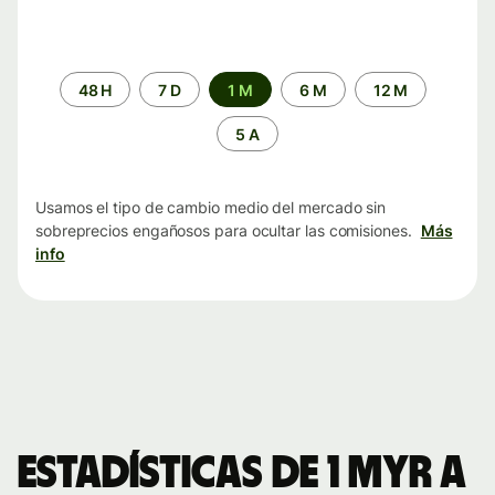
Periodo
48 H
7 D
1 M
6 M
12 M
de
tiempo
5 A
Usamos el tipo de cambio medio del mercado sin
sobreprecios engañosos para ocultar las comisiones.
Más
info
Estadísticas de 1 MYR a