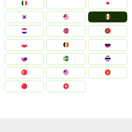
Italia
JA
Japan
Mexico
South Korea
Malay
Nederland
Norge
Portugal
Polska
România
Россия
Slovensko
Ruoŧŧa
ไทย
Türkiye
United States
Vietnam
中国
中國香港特別行政區