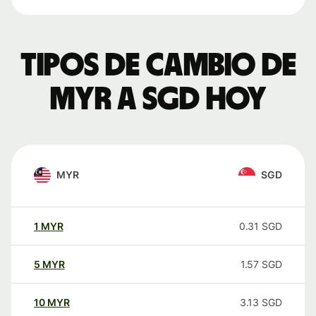
Tipos de cambio de
MYR a SGD hoy
MYR
SGD
1
MYR
0.31
SGD
5
MYR
1.57
SGD
10
MYR
3.13
SGD