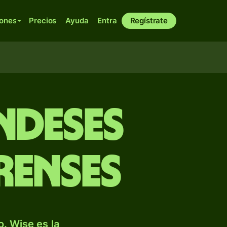
iones
Precios
Ayuda
Entra
Regístrate
ndeses
renses
. Wise es la