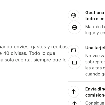
Gestiona 
todo el 
Mantén tu
lugar y c
uando envíes, gastes y recibas
Una tarje
 40 divisas. Todo lo que
No vuelva
na sola cuenta, siempre que lo
sobreprec
las altas
cuando ga
Envía din
comision
Consigue 