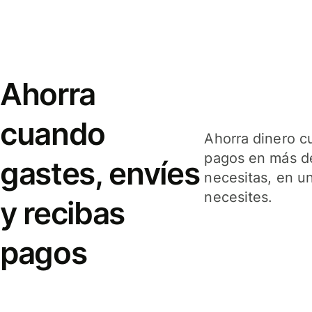
Ahorra
cuando
Ahorra dinero c
pagos en más de
gastes, envíes
necesitas, en u
necesites.
y recibas
pagos