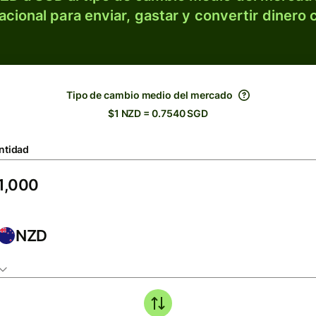
acional para enviar, gastar y convertir dinero 
Tipo de cambio medio del mercado
$1 NZD = 0.7540 SGD
ntidad
NZD