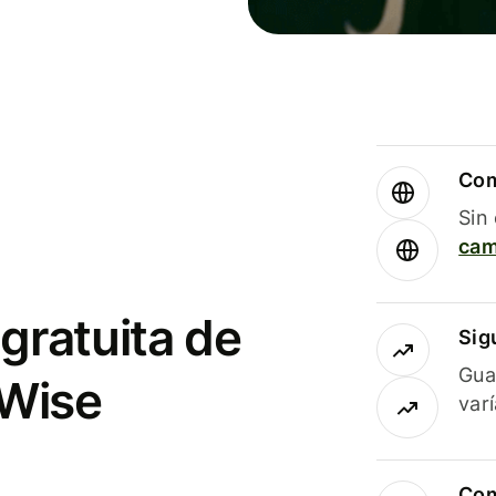
Com
Sin
cam
gratuita de
Sig
Gua
 Wise
var
Com