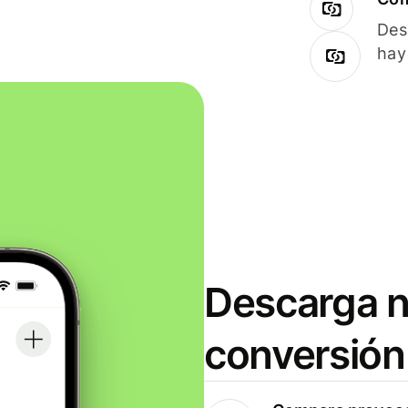
Des
hay
Descarga n
conversión