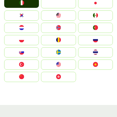
Italia
JA
Japan
South Korea
Malay
Mexico
Nederland
Norge
Portugal
Polska
România
Россия
Slovensko
Ruoŧŧa
ไทย
Türkiye
United States
Vietnam
中国
中國香港特別行政區