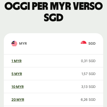
oggi per MYR verso
SGD
MYR
SGD
1
MYR
0,31
SGD
5
MYR
1,57
SGD
10
MYR
3,13
SGD
20
MYR
6,26
SGD