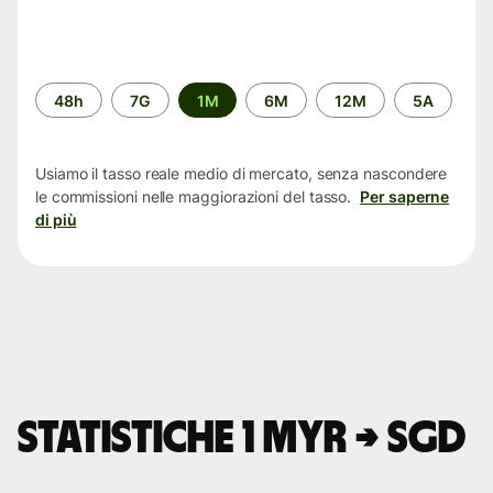
Periodo
48h
7G
1M
6M
12M
5A
di
tempo
Usiamo il tasso reale medio di mercato, senza nascondere
le commissioni nelle maggiorazioni del tasso.
Per saperne
di più
Statistiche 1 MYR → SGD