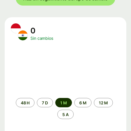
0
Sin cambios
Periodo
48 H
7 D
1 M
6 M
12 M
de
tiempo
5 A