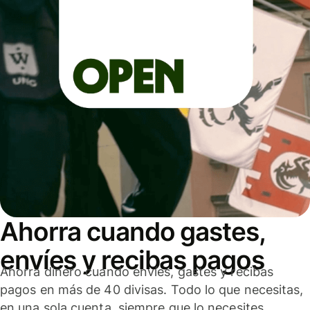
Ahorra cuando gastes,
envíes y recibas pagos
Ahorra dinero cuando envíes, gastes y recibas
pagos en más de 40 divisas. Todo lo que necesitas,
en una sola cuenta, siempre que lo necesites.