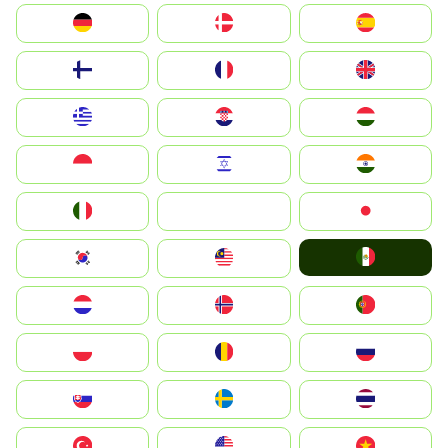
Deutschland
Denmark
España
Suomi
France
United Kingdom
Greece
Hrvatska
Magyarország
Indonesia
Israel
India
Italia
JA
Japan
Mexico
South Korea
Malay
Nederland
Norge
Portugal
Polska
România
Россия
Slovensko
Ruoŧŧa
ไทย
Türkiye
United States
Vietnam