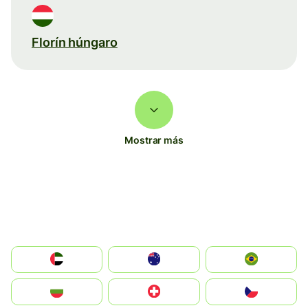
Florín húngaro
Mostrar más
الإمارات العربية المتحدة
Australia
Brazil
България
Switzerland
Czechia