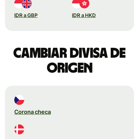
IDR a GBP
IDR a HKD
Cambiar divisa de
origen
Corona checa