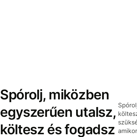
Spórolj, miközben
Spórol
egyszerűen utalsz,
költes
szüksé
költesz és fogadsz
amikor