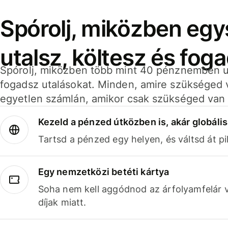
Spórolj, miközben eg
utalsz, költesz és fog
Spórolj, miközben több mint 40 pénznemben ut
fogadsz utalásokat. Minden, amire szükséged 
egyetlen számlán, amikor csak szükséged van 
Kezeld a pénzed útközben is, akár globális
Tartsd a pénzed egy helyen, és váltsd át pil
Egy nemzetközi betéti kártya
Soha nem kell aggódnod az árfolyamfelár 
díjak miatt.