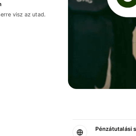
n
rre visz az utad.
Pénzátutalási 