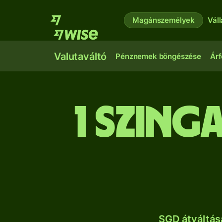
Magánszemélyek
Vál
Valutaváltó
Pénznemek böngészése
Árf
1 szing
SGD átváltás