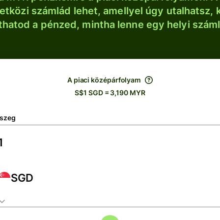
tközi számlád lehet, amellyel úgy utalhatsz, 
thatod a pénzed, mintha lenne egy helyi szám
A piaci középárfolyam
S$1 SGD = 3,190 MYR
szeg
SGD