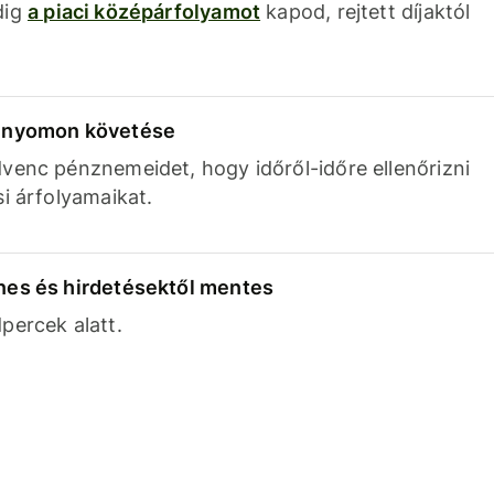
dig
a piaci középárfolyamot
kapod, rejtett díjaktól
k nyomon követése
venc pénznemeidet, hogy időről-időre ellenőrizni
si árfolyamaikat.
nes és hirdetésektől mentes
percek alatt.