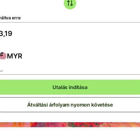
áltva erre
MYR
Utalás indítása
Átváltási árfolyam nyomon követése