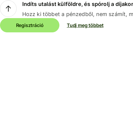
Indíts utalást külföldre, és spórolj a díjako
Hozz ki többet a pénzedből, nem számít, me
Regisztráció
Tudj meg többet