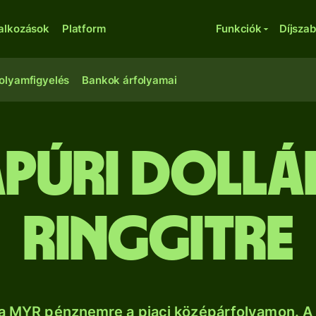
lalkozások
Platform
Funkciók
Díjsza
olyamfigyelés
Bankok árfolyamai
apúri doll
ringgitre
a MYR pénznemre a piaci középárfolyamon. A