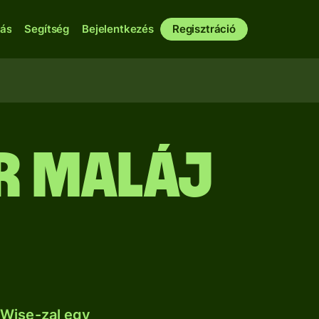
bás
Segítség
Bejelentkezés
Regisztráció
ár maláj
 Wise-zal egy