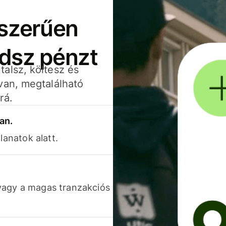
yszerűen
adsz pénzt
alsz, költesz és
van, megtalálható
rá.
an.
lanatok alatt.
vagy a magas tranzakciós