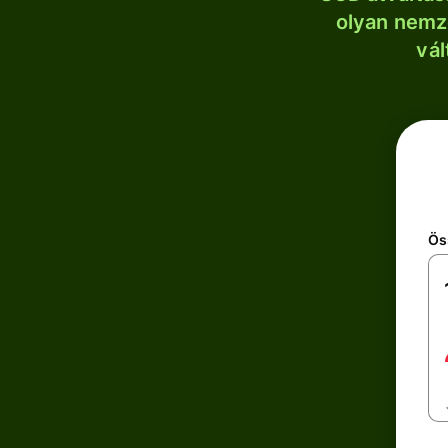
olyan nemze
vál
Ös