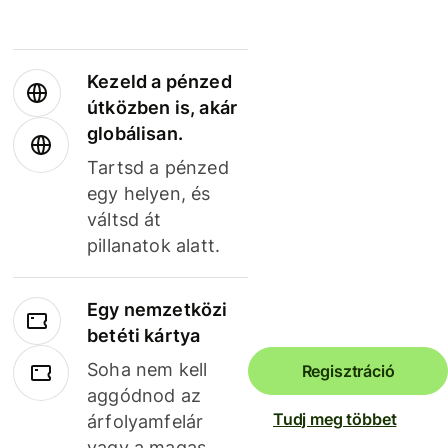
Kezeld a pénzed
útközben is, akár
globálisan.
Tartsd a pénzed
egy helyen, és
váltsd át
pillanatok alatt.
Egy nemzetközi
betéti kártya
Soha nem kell
Regisztráció
aggódnod az
Tudj meg többet
árfolyamfelár
vagy a magas