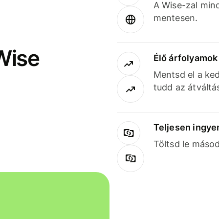
A Wise-zal min
mentesen.
Wise
Élő árfolyamo
Mentsd el a ked
tudd az átváltá
Teljesen ingye
Töltsd le másod