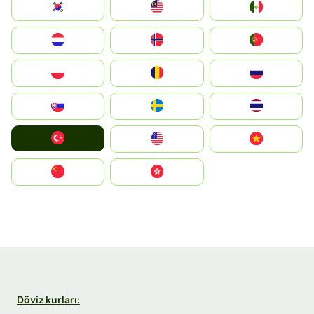
South Korea
Malay
Mexico
Nederland
Norge
Portugal
Polska
România
Россия
Slovensko
Ruoŧŧa
ไทย
Türkiye
United States
Vietnam
中国
中國香港特別行政區
Döviz kurları: