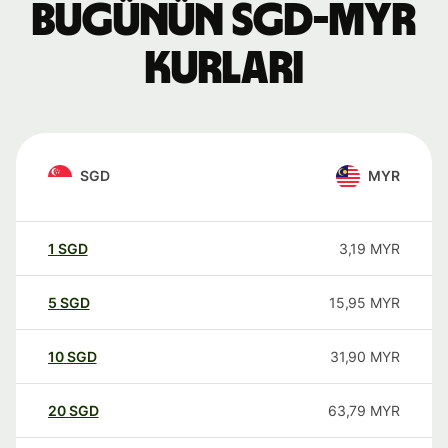
Bugünün SGD-MYR
kurları
SGD
MYR
1
SGD
3,19
MYR
5
SGD
15,95
MYR
10
SGD
31,90
MYR
20
SGD
63,79
MYR