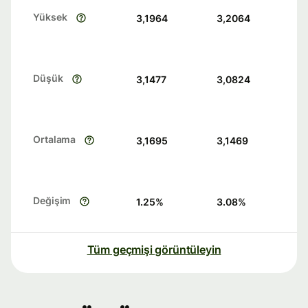
Yüksek
3,1964
3,2064
Düşük
3,1477
3,0824
Ortalama
3,1695
3,1469
Değişim
1.25
%
3.08
%
Tüm geçmişi görüntüleyin