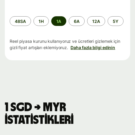
Zaman
48SA
1H
1A
6A
12A
5Y
aralığı
Reel piyasa kurunu kullanıyoruz ve ücretleri gizlemek için
gizli fiyat artışları eklemiyoruz.
Daha fazla bilgi edinin
1 SGD → MYR
istatistikleri