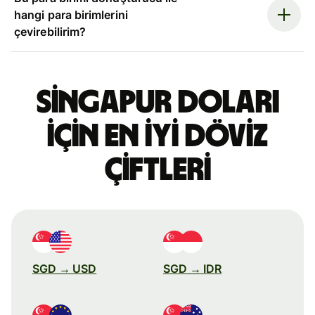
hangi para birimlerini
çevirebilirim?
Singapur doları
için en iyi döviz
çiftleri
SGD → USD
SGD → IDR