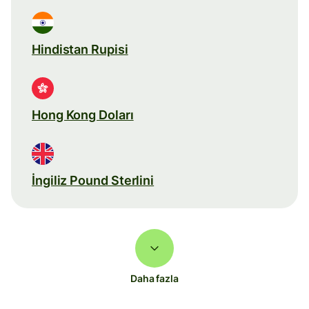
Hindistan Rupisi
Hong Kong Doları
İngiliz Pound Sterlini
Daha fazla