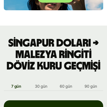
Singapur doları →
Malezya ringiti
döviz kuru geçmişi
7 gün
30 gün
60 gün
90 gün