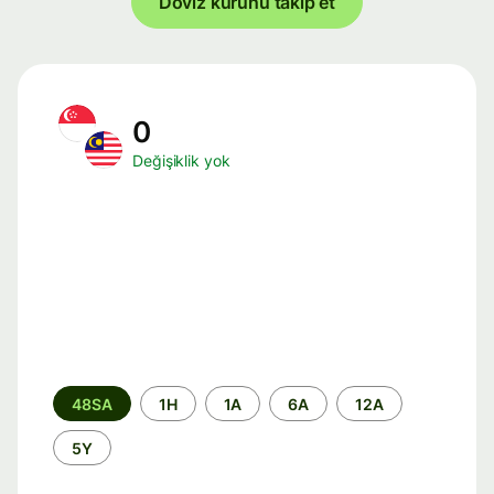
Döviz kurunu takip et
0
Değişiklik yok
Zaman
48SA
1H
1A
6A
12A
aralığı
5Y