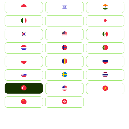
Indonesia
Israel
India
Italia
JA
Japan
South Korea
Malay
Mexico
Nederland
Norge
Portugal
Polska
România
Россия
Slovensko
Ruoŧŧa
ไทย
Türkiye
United States
Vietnam
中国
中國香港特別行政區