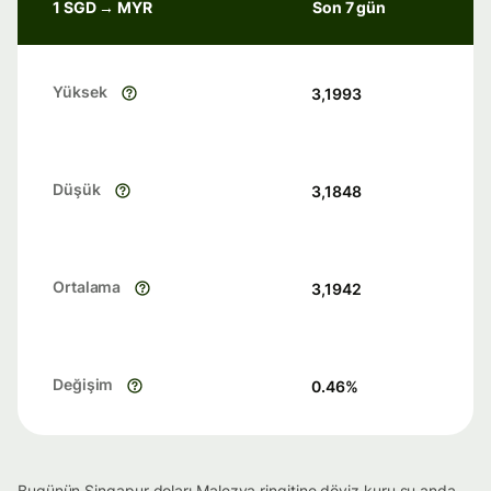
1 SGD → MYR
Son 7 gün
Yüksek
3,1993
Düşük
3,1848
Ortalama
3,1942
Değişim
0.46
%
Bugünün Singapur doları Malezya ringitine döviz kuru şu anda