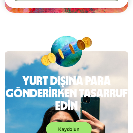
Yurt dışına para
gönderirken tasarruf
edin
Kaydolun