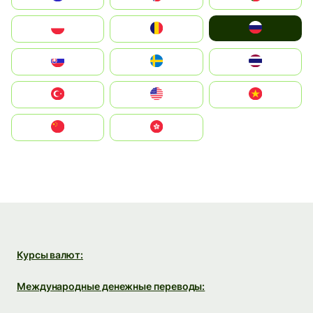
Россия
Polska
România
Slovensko
Ruoŧŧa
ไทย
Türkiye
United States
Vietnam
中国
中國香港特別行政區
Курсы валют:
Международные денежные переводы: