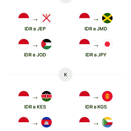
→
→
IDR в JEP
IDR в JMD
→
→
IDR в JOD
IDR в JPY
K
→
→
IDR в KES
IDR в KGS
→
→