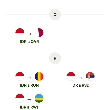
Q
→
IDR в QAR
R
→
→
IDR в RON
IDR в RSD
→
IDR в RWF