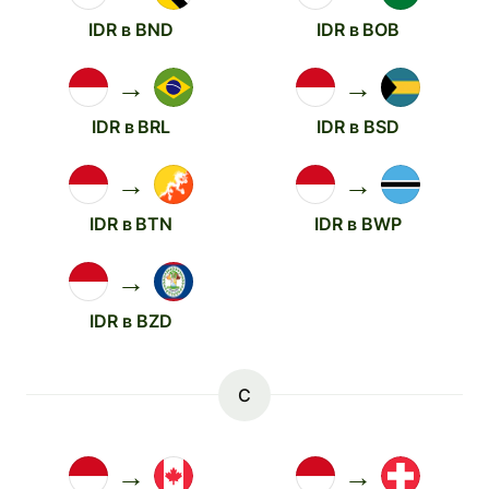
IDR в BND
IDR в BOB
→
→
IDR в BRL
IDR в BSD
→
→
IDR в BTN
IDR в BWP
→
IDR в BZD
C
→
→