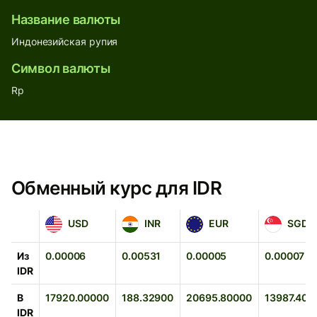
Название валюты
Индонезийская рупия
Символ валюты
Rp
Обменный курс для IDR
USD
INR
EUR
SGD
USD
INR
EUR
SGD
Из
0.00006
0.00531
0.00005
0.00007
IDR
В
17920.00000
188.32900
20695.80000
13987.400
IDR