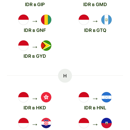
IDR в GIP
IDR в GMD
→
→
IDR в GNF
IDR в GTQ
→
IDR в GYD
H
→
→
IDR в HKD
IDR в HNL
→
→