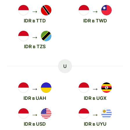
→
→
IDR в TTD
IDR в TWD
→
IDR в TZS
U
→
→
IDR в UAH
IDR в UGX
→
→
IDR в USD
IDR в UYU