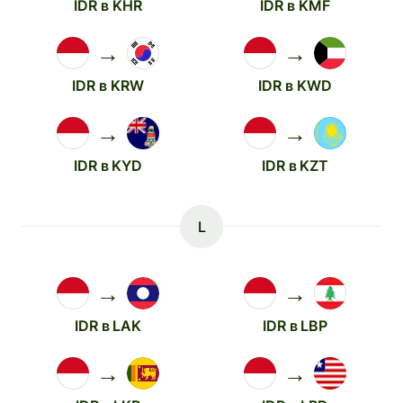
IDR в KHR
IDR в KMF
→
→
IDR в KRW
IDR в KWD
→
→
IDR в KYD
IDR в KZT
L
→
→
IDR в LAK
IDR в LBP
→
→