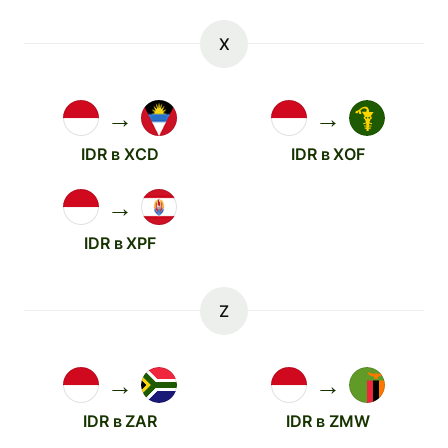
X
→
→
IDR в XCD
IDR в XOF
→
IDR в XPF
Z
→
→
IDR в ZAR
IDR в ZMW