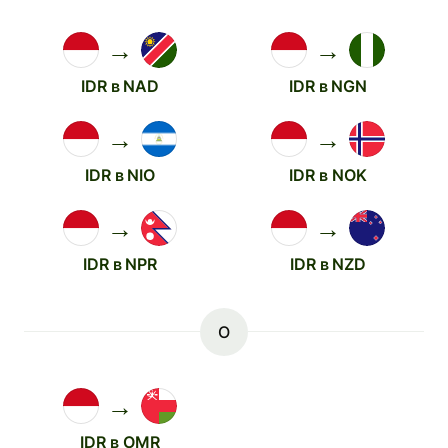
→
→
IDR в NAD
IDR в NGN
→
→
IDR в NIO
IDR в NOK
→
→
IDR в NPR
IDR в NZD
O
→
IDR в OMR