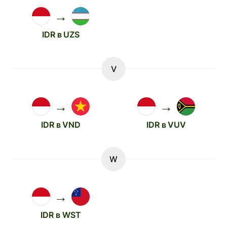
→
IDR в UZS
V
→
→
IDR в VND
IDR в VUV
W
→
IDR в WST