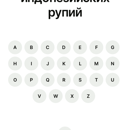
рупий
A
B
C
D
E
F
G
H
I
J
K
L
M
N
O
P
Q
R
S
T
U
V
W
X
Z