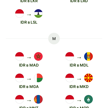
IDR в LKR
IDR в LRD
→
IDR в LSL
M
→
→
IDR в MAD
IDR в MDL
→
→
IDR в MGA
IDR в MKD
→
→