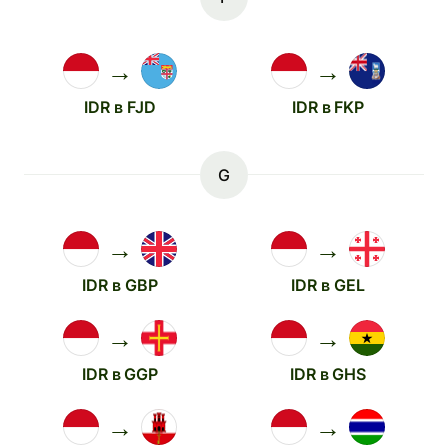
→
→
IDR в FJD
IDR в FKP
G
→
→
IDR в GBP
IDR в GEL
→
→
IDR в GGP
IDR в GHS
→
→