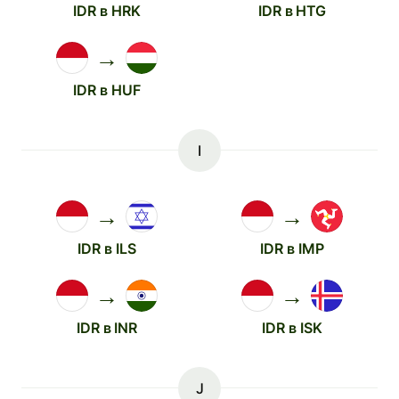
IDR в HRK
IDR в HTG
→
IDR в HUF
I
→
→
IDR в ILS
IDR в IMP
→
→
IDR в INR
IDR в ISK
J