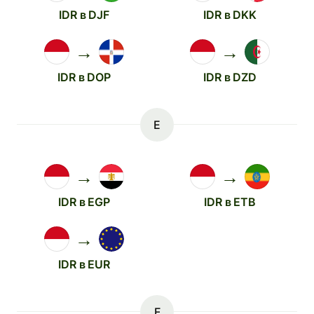
IDR в DJF
IDR в DKK
→
→
IDR в DOP
IDR в DZD
E
→
→
IDR в EGP
IDR в ETB
→
IDR в EUR
F