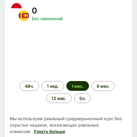
0
Без изменений
Период
48ч.
1 нед.
1 мес.
6 мес.
времени
12 мес.
5л.
Мы используем реальный среднерыночный курс без
скрытых наценок, искажающих реальные
комиссии.
Узнать больше