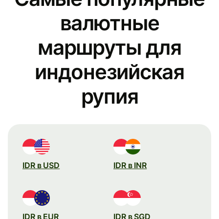
валютные
маршруты для
индонезийская
рупия
IDR в USD
IDR в INR
IDR в EUR
IDR в SGD