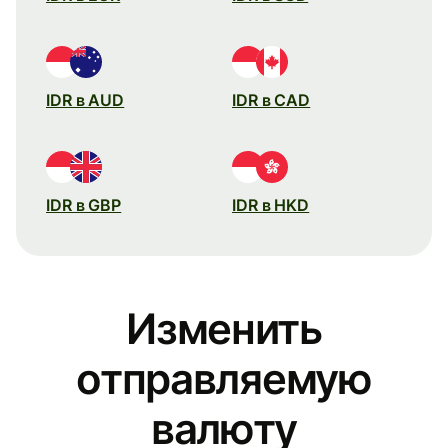
IDR в AUD
IDR в CAD
IDR в GBP
IDR в HKD
Изменить
отправляемую
валюту