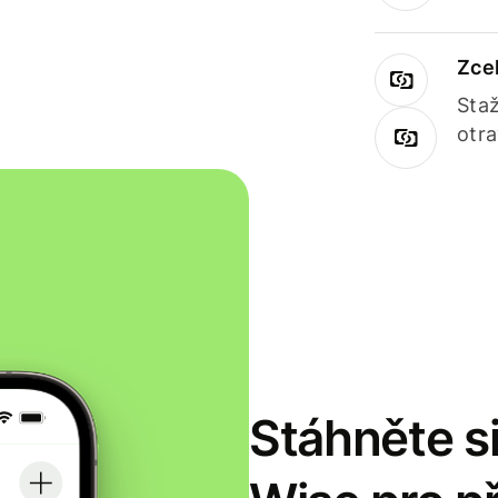
Zce
Staž
otr
Stáhněte si