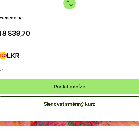
evedeno na
LKR
Poslat peníze
Sledovat směnný kurz