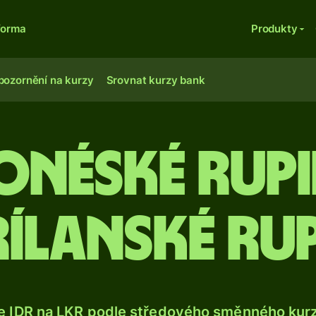
forma
Produkty
pozornění na kurzy
Srovnat kurzy bank
onéské rupi
rílanské rup
e IDR na LKR podle středového směnného kurz