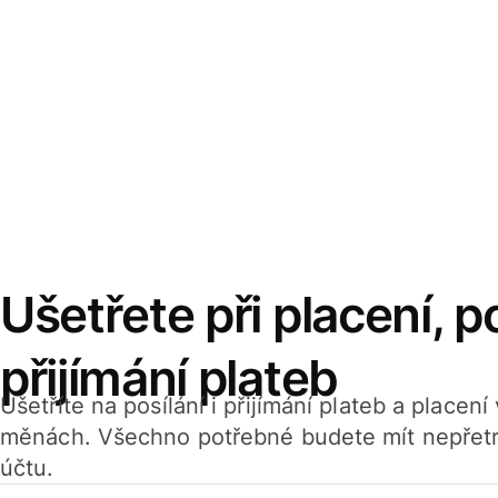
Ušetřete při placení, po
přijímání plateb
Ušetříte na posílání i přijímání plateb a placen
měnách. Všechno potřebné budete mít nepřetr
účtu.