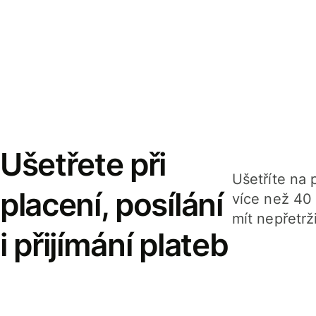
Ušetřete při
Ušetříte na p
placení, posílání
více než 40
mít nepřetrž
i přijímání plateb