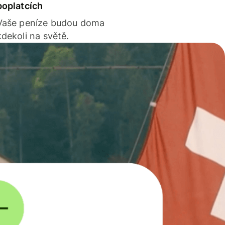
poplatcích
Vaše peníze budou doma
kdekoli na světě.