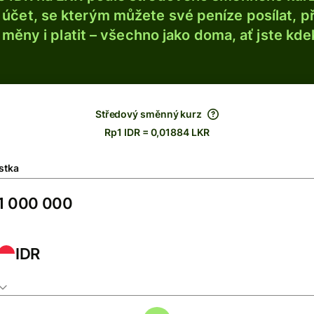
účet, se kterým můžete své peníze posílat, p
é měny i platit – všechno jako doma, ať jste kdek
Středový směnný kurz
Rp1 IDR = 0,01884 LKR
stka
IDR