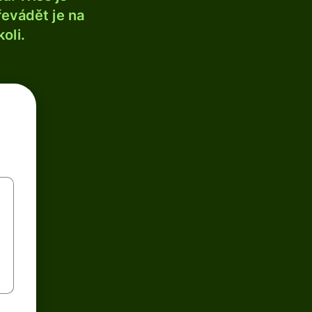
řevádět je na
oli.