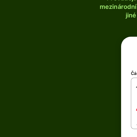
mezinárodní 
jin
Čá