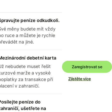
Spravujte peníze odkudkoli.
Své měny budete mít vždy
po ruce a můžete je rychle
převádět na jiné.
Mezinárodní debetní karta
Už nebudete muset řešit
Zaregistrovat se
kurzové marže a vysoké
Zjistěte více
poplatky za transakce při
placení v zahraničí.
Posílejte peníze do
zahraničí, ušetřete na