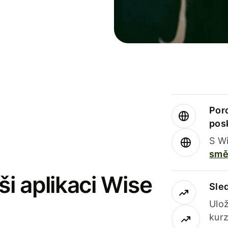
Por
pos
S Wi
smě
i aplikaci Wise
Sle
Ulož
kurz