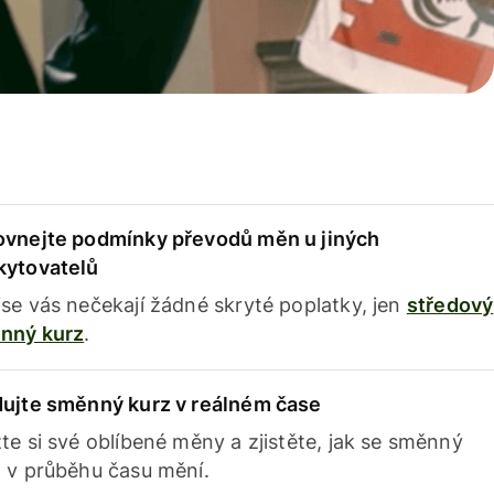
ovnejte podmínky převodů měn u jiných
kytovatelů
se vás nečekají žádné skryté poplatky, jen
středový
nný kurz
.
dujte směnný kurz v reálném čase
te si své oblíbené měny a zjistěte, jak se směnný
 v průběhu času mění.