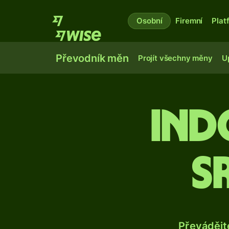
Osobní
Firemní
Plat
Převodník měn
Projít všechny měny
U
Ind
s
Převádějt