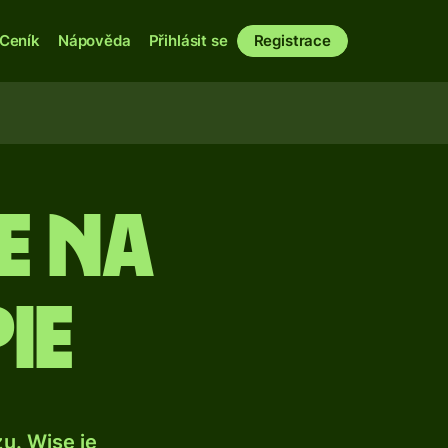
Ceník
Nápověda
Přihlásit se
Registrace
e na
ie
u. Wise je