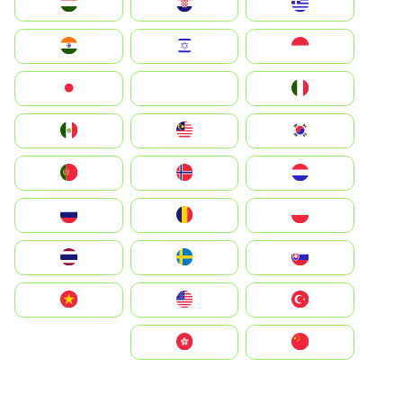
Greece
Hrvatska
Magyarország
Indonesia
Israel
India
Italia
JA
Japan
South Korea
Malay
Mexico
Nederland
Norge
Portugal
Polska
România
Россия
Slovensko
Ruoŧŧa
ไทย
Türkiye
United States
Vietnam
中国
中國香港特別行政區