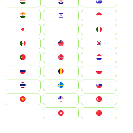
Greece
Hrvatska
Magyarország
Indonesia
Israel
India
Italia
JA
Japan
South Korea
Malay
Mexico
Nederland
Norge
Portugal
Polska
România
Россия
Slovensko
Ruoŧŧa
ไทย
Türkiye
United States
Vietnam
中国
中國香港特別行政區