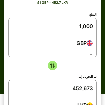
£1 GBP = 452.7 LKR
المبلغ
GBP
تم التحويل إلى