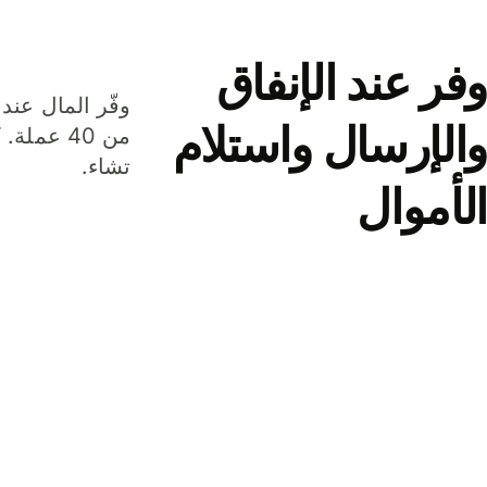
وفر عند الإنفاق
وفّر المال عند 
والإرسال واستلام
من 40 عم
تشاء.
الأموال