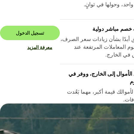
احد، وحولها في ثوانٍ.
 خصم مباشر دولية
تسجيل الدخول
ق أبدًا بشأن زيادات سعر الصرف،
م المعاملات المرتفعة عند
معرفة المزيد
ق في الخارج.
لأموال إلى الخارج، ووفر في
م
أموالك قيمة أكبر، مهما بَعُدت
فات.