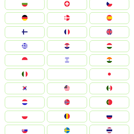
България
Switzerland
Czechia
Deutschland
Denmark
España
Suomi
France
United Kingdom
Greece
Hrvatska
Magyarország
Indonesia
Israel
India
Italia
JA
Japan
South Korea
Malay
Mexico
Nederland
Norge
Portugal
Polska
România
Россия
Slovensko
Ruoŧŧa
ไทย