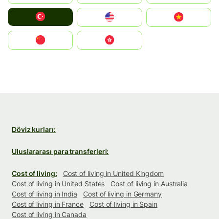
Türkiye
United States
Vietnam
中国
中國香港特別行政區
Döviz kurları:
Uluslararası para transferleri:
Cost of living:
Cost of living in United Kingdom
Cost of living in United States
Cost of living in Australia
Cost of living in India
Cost of living in Germany
Cost of living in France
Cost of living in Spain
Cost of living in Canada