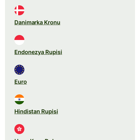
Danimarka Kronu
Endonezya Rupisi
Euro
Hindistan Rupisi