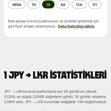
Zaman
48SA
1H
1A
6A
12A
5Y
aralığı
Reel piyasa kurunu kullanıyoruz ve ücretleri gizlemek için
gizli fiyat artışları eklemiyoruz.
Daha fazla bilgi edinin
1 JPY → LKR istatistikleri
JPY → LKR kurunun performansı son 30 günde en yüksek
2,1304, en düşük 2,0488 değerlerini gördü. 30 günlük ortalama
2,0841 oldu. JPY → LKR kurundaki değişiklik 1.64 değerindeydi.