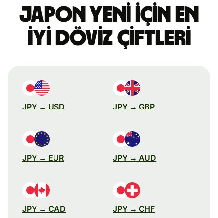
Japon yeni için en
iyi döviz çiftleri
JPY → USD
JPY → GBP
JPY → EUR
JPY → AUD
JPY → CAD
JPY → CHF