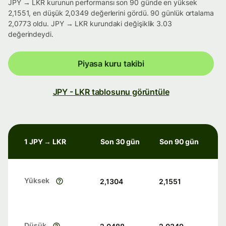
JPY → LKR kurunun performansı son 90 günde en yüksek
2,1551, en düşük 2,0349 değerlerini gördü. 90 günlük ortalama
2,0773 oldu. JPY → LKR kurundaki değişiklik 3.03
değerindeydi.
Piyasa kuru takibi
JPY - LKR tablosunu görüntüle
1 JPY → LKR
Son 30 gün
Son 90 gün
Yüksek
2,1304
2,1551
Düşük