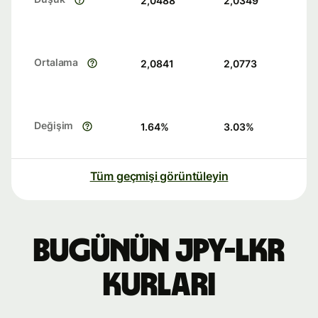
2,0488
2,0349
Ortalama
2,0841
2,0773
Değişim
1.64
%
3.03
%
Tüm geçmişi görüntüleyin
Bugünün JPY-LKR
kurları