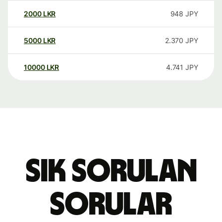
2000
LKR
948
JPY
5000
LKR
2.370
JPY
10000
LKR
4.741
JPY
Sık sorulan
sorular