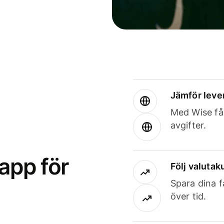
Jämför leve
Med Wise får
avgifter.
app för
Följ valutaku
Spara dina f
över tid.