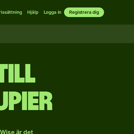
rissättning
Hjälp
Logga in
Registrera dig
ill
upier
 Wise är det