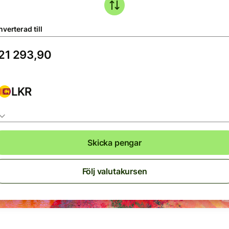
verterad till
LKR
Skicka pengar
Följ valutakursen