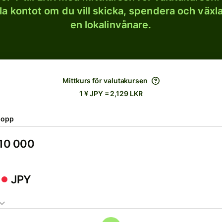
lla kontot om du vill skicka, spendera och väx
en lokalinvånare.
Mittkurs för valutakursen
1 ¥ JPY = 2,129 LKR
lopp
JPY