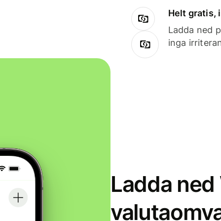
Helt gratis,
Ladda ned på
inga irriter
Ladda ned 
valutaomva