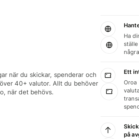
Hante
Ha din
ställ
några
Ett i
ar när du skickar, spenderar och
Oroa 
i över 40+ valutor. Allt du behöver
valut
to, när det behövs.
trans
spend
Skick
på av