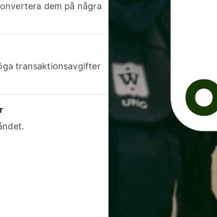
h konvertera dem på några
höga transaktionsavgifter
r
åndet.