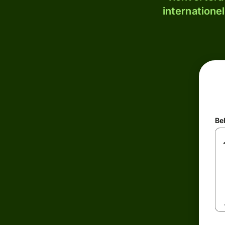
internatione
Be