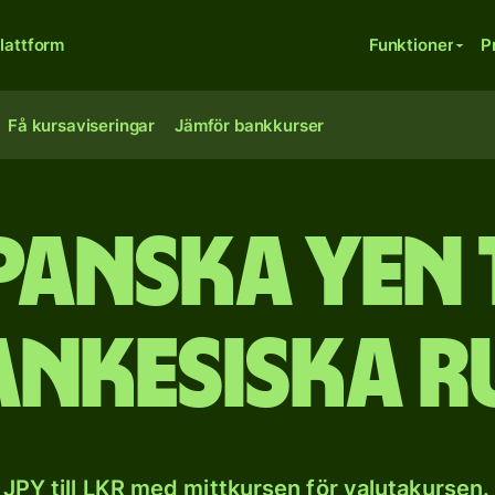
lattform
Funktioner
P
Få kursaviseringar
Jämför bankkurser
panska yen t
ankesiska r
JPY till LKR med mittkursen för valutakursen.