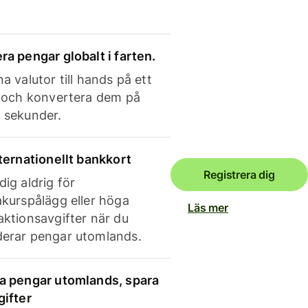
ra pengar globalt i farten.
a valutor till hands på ett
e och konvertera dem på
 sekunder.
nternationellt bankkort
Registrera dig
dig aldrig för
akurspålägg eller höga
Läs mer
aktionsavgifter när du
erar pengar utomlands.
a pengar utomlands, spara
gifter