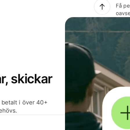
Få pe
oavse
, skickar
 betalt i över 40+
behövs.