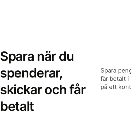
Spara när du
spenderar,
Spara peng
får betalt 
skickar och får
på ett kon
betalt