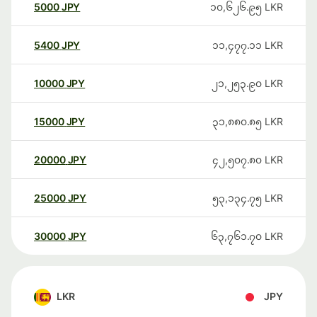
5000
JPY
၁၀,၆၂၆.၉၅
LKR
5400
JPY
၁၁,၄၇၇.၁၁
LKR
10000
JPY
၂၁,၂၅၃.၉၀
LKR
15000
JPY
၃၁,၈၈၀.၈၅
LKR
20000
JPY
၄၂,၅၀၇.၈၀
LKR
25000
JPY
၅၃,၁၃၄.၇၅
LKR
30000
JPY
၆၃,၇၆၁.၇၀
LKR
LKR
JPY