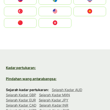
Türkiye
United States
Vietnam
中国
中國香港特別行政區
Kadar pertukaran:
Pindahan wang antarabangsa:
Sejarah kadar pertukaran:
Sejarah Kadar AUD
Sejarah Kadar GBP
Sejarah Kadar MXN
Sejarah Kadar EUR
Sejarah Kadar JPY
Sejarah Kadar CAD
Sejarah Kadar INR