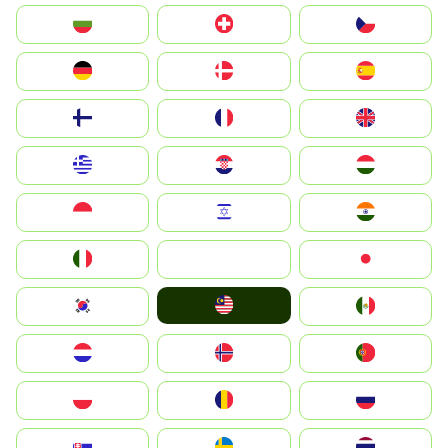
България
Switzerland
Czechia
Deutschland
Denmark
España
Suomi
France
United Kingdom
Greece
Hrvatska
Magyarország
Indonesia
Israel
India
Italia
JA
Japan
Malay
South Korea
Mexico
Nederland
Norge
Portugal
Polska
România
Россия
Slovensko
Ruoŧŧa
ไทย