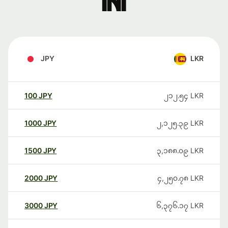
ini
JPY
LKR
100
JPY
၂၁၂.၅၄
LKR
1000
JPY
၂,၁၂၅.၃၉
LKR
1500
JPY
၃,၁၈၈.၀၉
LKR
2000
JPY
၄,၂၅၀.၇၈
LKR
3000
JPY
၆,၃၇၆.၁၇
LKR