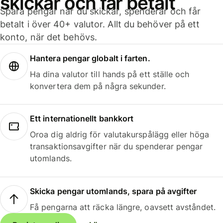
skickar och får betalt
Spara pengar när du skickar, spenderar och får
betalt i över 40+ valutor. Allt du behöver på ett
konto, när det behövs.
Hantera pengar globalt i farten.
Ha dina valutor till hands på ett ställe och
konvertera dem på några sekunder.
Ett internationellt bankkort
Oroa dig aldrig för valutakurspålägg eller höga
transaktionsavgifter när du spenderar pengar
utomlands.
Skicka pengar utomlands, spara på avgifter
Få pengarna att räcka längre, oavsett avståndet.