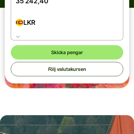
LKR
Skicka pengar
Följ valutakursen