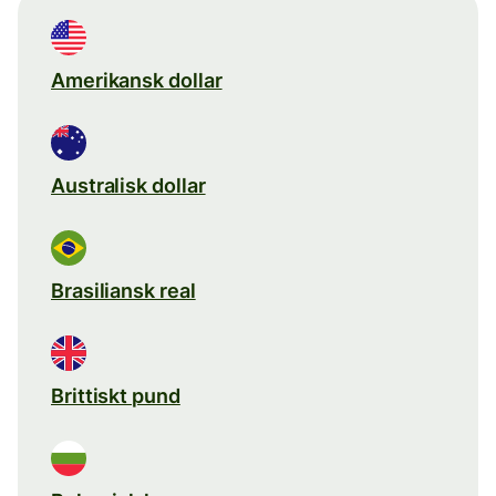
Amerikansk dollar
Australisk dollar
Brasiliansk real
Brittiskt pund