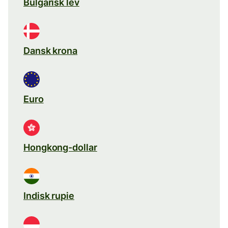
Bulgarisk lev
Dansk krona
Euro
Hongkong-dollar
Indisk rupie