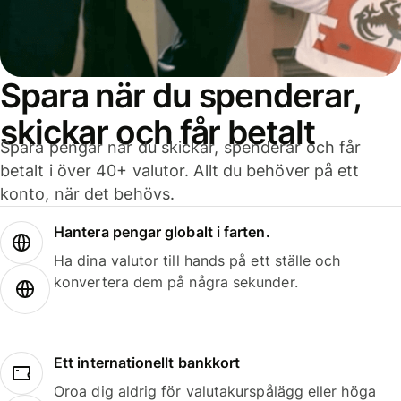
Spara när du spenderar,
skickar och får betalt
Spara pengar när du skickar, spenderar och får
betalt i över 40+ valutor. Allt du behöver på ett
konto, när det behövs.
Hantera pengar globalt i farten.
Ha dina valutor till hands på ett ställe och
konvertera dem på några sekunder.
Ett internationellt bankkort
Oroa dig aldrig för valutakurspålägg eller höga