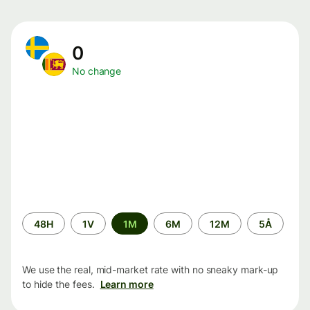
0
No change
Time
48H
1V
1M
6M
12M
5Å
period
We use the real, mid-market rate with no sneaky mark-up
to hide the fees.
Learn more