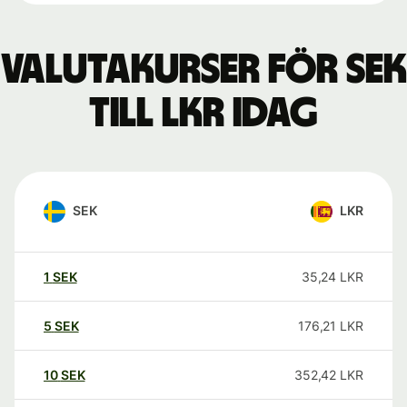
Valutakurser för SEK
till LKR idag
SEK
LKR
1
SEK
35,24
LKR
5
SEK
176,21
LKR
10
SEK
352,42
LKR