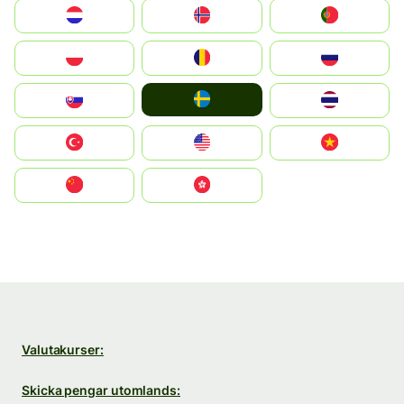
Nederland
Norge
Portugal
Polska
România
Россия
Ruoŧŧa
Slovensko
ไทย
Türkiye
United States
Vietnam
中国
中國香港特別行政區
Valutakurser:
Skicka pengar utomlands: