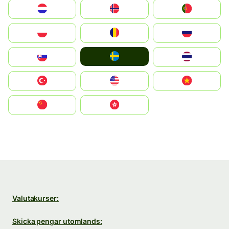
Nederland
Norge
Portugal
Polska
România
Россия
Ruoŧŧa
Slovensko
ไทย
Türkiye
United States
Vietnam
中国
中國香港特別行政區
Valutakurser:
Skicka pengar utomlands: