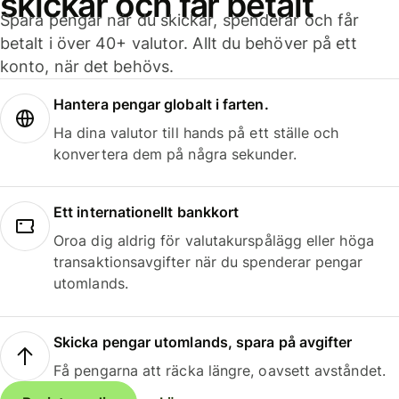
skickar och får betalt
Spara pengar när du skickar, spenderar och får
betalt i över 40+ valutor. Allt du behöver på ett
konto, när det behövs.
Hantera pengar globalt i farten.
Ha dina valutor till hands på ett ställe och
konvertera dem på några sekunder.
Ett internationellt bankkort
Oroa dig aldrig för valutakurspålägg eller höga
transaktionsavgifter när du spenderar pengar
utomlands.
Skicka pengar utomlands, spara på avgifter
Få pengarna att räcka längre, oavsett avståndet.