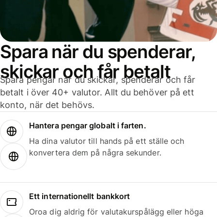
Spara när du spenderar,
skickar och får betalt
Spara pengar när du skickar, spenderar och får
betalt i över 40+ valutor. Allt du behöver på ett
konto, när det behövs.
Hantera pengar globalt i farten.
Ha dina valutor till hands på ett ställe och
konvertera dem på några sekunder.
Ett internationellt bankkort
Oroa dig aldrig för valutakurspålägg eller höga