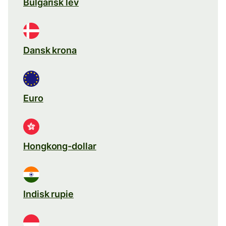
Bulgarisk lev
Dansk krona
Euro
Hongkong-dollar
Indisk rupie