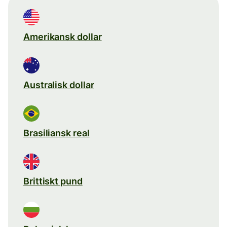
Amerikansk dollar
Australisk dollar
Brasiliansk real
Brittiskt pund