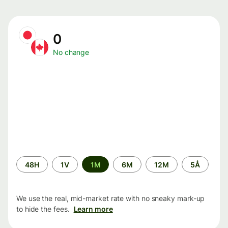
0
No change
Time
48H
1V
1M
6M
12M
5Å
period
We use the real, mid-market rate with no sneaky mark-up
to hide the fees.
Learn more