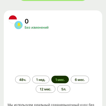
0
Без изменений
Период
48ч.
1 нед.
1 мес.
6 мес.
времени
12 мес.
5л.
Мы используем реальный среднерыночный курс без