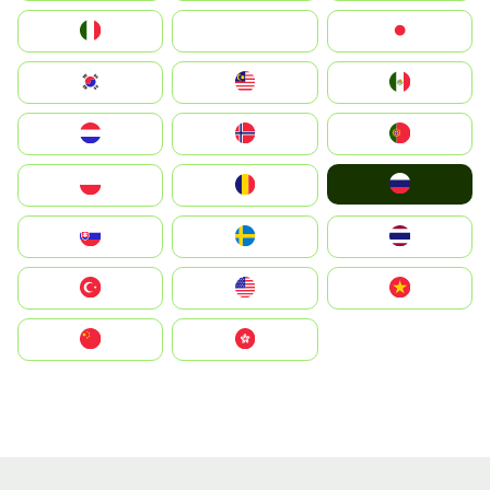
Italia
JA
Japan
South Korea
Malay
Mexico
Nederland
Norge
Portugal
Россия
Polska
România
Slovensko
Ruoŧŧa
ไทย
Türkiye
United States
Vietnam
中国
中國香港特別行政區