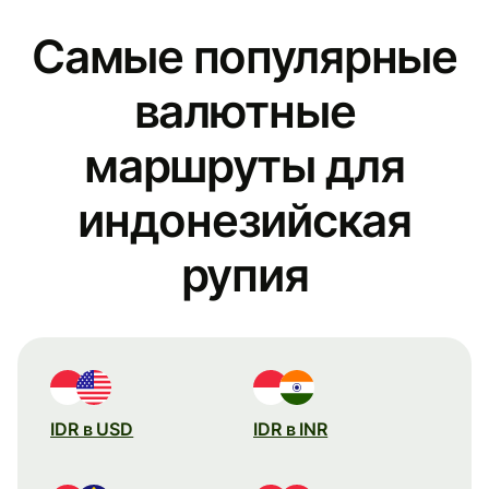
Самые популярные
валютные
маршруты для
индонезийская
рупия
IDR в USD
IDR в INR