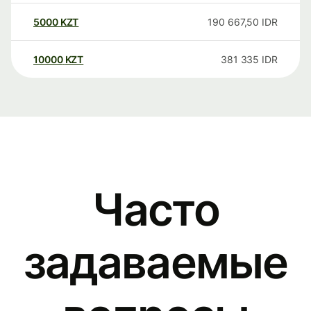
5000
KZT
190 667,50
IDR
10000
KZT
381 335
IDR
Часто
задаваемые