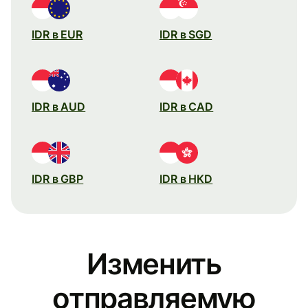
IDR в EUR
IDR в SGD
IDR в AUD
IDR в CAD
IDR в GBP
IDR в HKD
Изменить
отправляемую