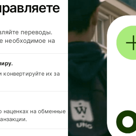
правляете
вляйте переводы.
се необходимое на
миру.
 конвертируйте их за
 о наценках на обменные
ранзакции.