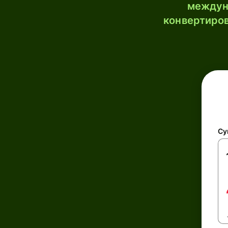
междун
конвертиров
Су