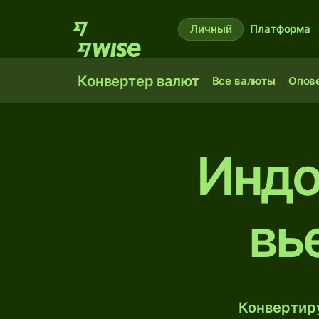
Личный
Платформа
Конвертер валют
Все валюты
Опов
Индо
вь
Конвертиру