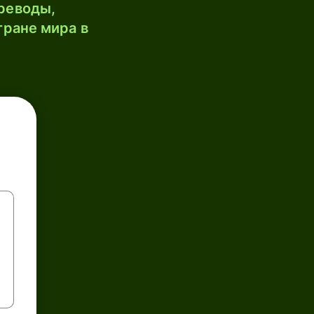
реводы,
тране мира в