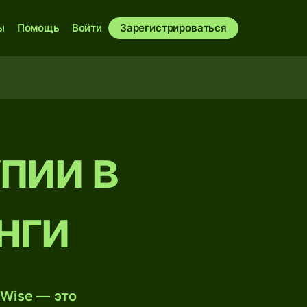
ы
Помощь
Войти
Зарегистрироваться
пии в
нги
Wise — это