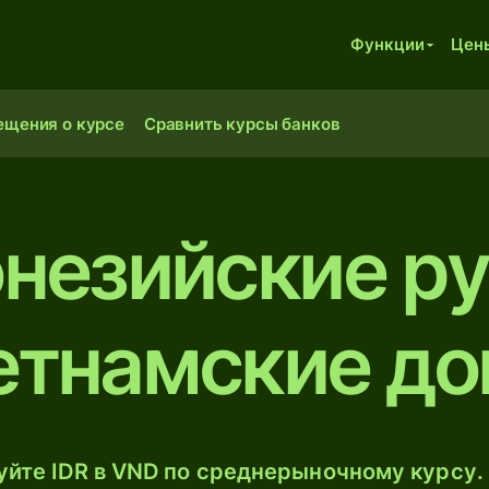
Функции
Цен
ещения о курсе
Сравнить курсы банков
незийские ру
етнамские до
йте IDR в VND по среднерыночному курсу. 