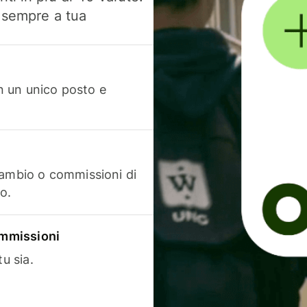
, sempre a tua
in un unico posto e
cambio o commissioni di
o.
commissioni
u sia.