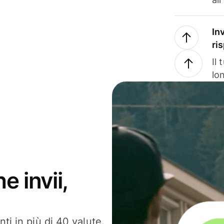
In
ri
Il
lo
e invii,
ti in più di 40 valute.