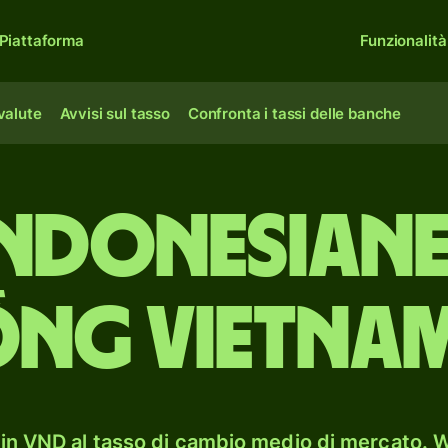
Piattaforma
Funzionalità
 valute
Avvisi sul tasso
Confronta i tassi delle banche
indonesian
ng vietnam
in VND al tasso di cambio medio di mercato. W