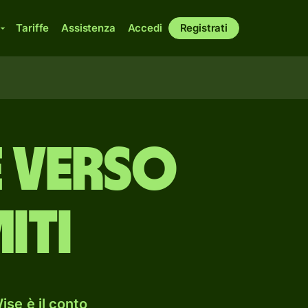
Tariffe
Assistenza
Accedi
Registrati
e verso
iti
ise è il conto