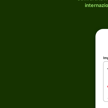
internazi
Im