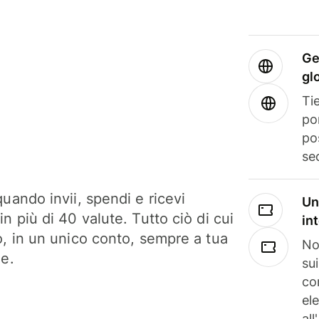
Ge
gl
Tie
po
po
se
uando invii, spendi e ricevi
Un
n più di 40 valute. Tutto ciò di cui
in
o, in un unico conto, sempre a tua
No
ne.
su
co
el
all