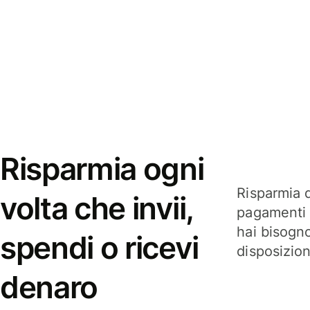
Risparmia ogni
Risparmia q
volta che invii,
pagamenti i
hai bisogn
spendi o ricevi
disposizio
denaro