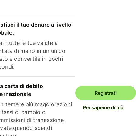
stisci il tuo denaro a livello
obale.
ni tutte le tue valute a
rtata di mano in un unico
sto e convertile in pochi
condi.
a carta di debito
Registrati
ternazionale
n temere più maggiorazioni
Per saperne di più
i tassi di cambio o
mmissioni di transazione
evate quando spendi
'estero.