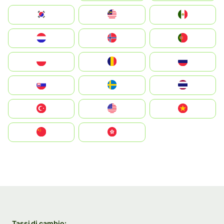
South Korea
Malay
Mexico
Nederland
Norge
Portugal
Polska
România
Россия
Slovensko
Ruoŧŧa
ไทย
Türkiye
United States
Vietnam
中国
中國香港特別行政區
Tassi di cambio: