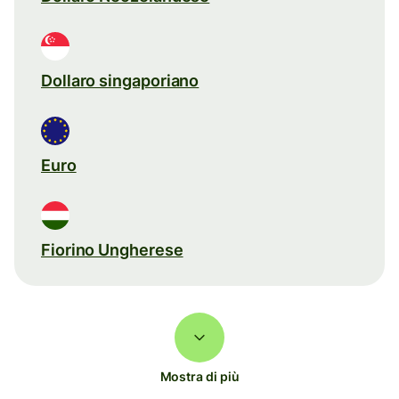
Dollaro singaporiano
Euro
Fiorino Ungherese
Mostra di più