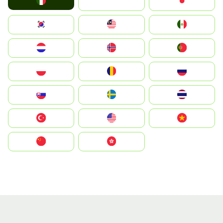
Italia
JA
Japan
South Korea
Malay
Mexico
Nederland
Norge
Portugal
Polska
România
Россия
Slovensko
Ruoŧŧa
ไทย
Türkiye
United States
Vietnam
中国
中國香港特別行政區