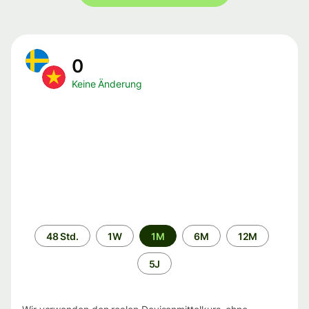
0
Keine Änderung
Zeitraum
48 Std.
1W
1M
6M
12M
5J