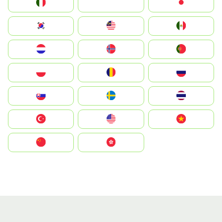
Italia
JA
Japan
South Korea
Malay
Mexico
Nederland
Norge
Portugal
Polska
România
Россия
Slovensko
Ruoŧŧa
ไทย
Türkiye
United States
Vietnam
中国
中國香港特別行政區