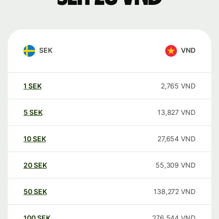
SEK
VND
1
SEK
2,765
VND
5
SEK
13,827
VND
10
SEK
27,654
VND
20
SEK
55,309
VND
50
SEK
138,272
VND
100
SEK
276,544
VND