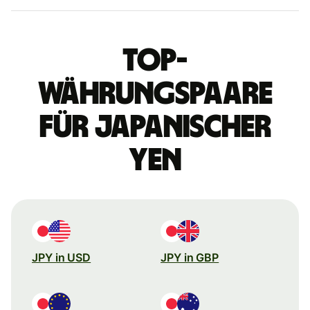
Top-
Währungspaare
für japanischer
Yen
JPY in USD
JPY in GBP