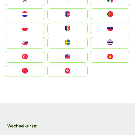
South Korea
Malay
Mexico
Nederland
Norge
Portugal
Polska
România
Россия
Slovensko
Ruoŧŧa
ไทย
Türkiye
United States
Vietnam
中国
中國香港特別行政區
Wechselkurse: