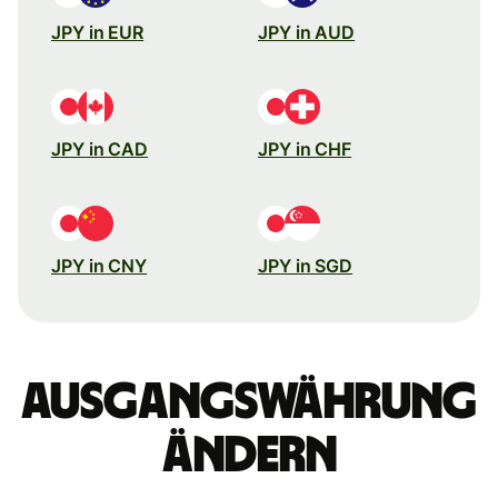
JPY in EUR
JPY in AUD
JPY in CAD
JPY in CHF
JPY in CNY
JPY in SGD
Ausgangswährung
ändern