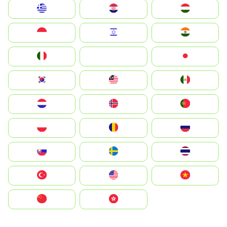
Greece
Hrvatska
Magyarország
Indonesia
Israel
India
Italia
JA
Japan
South Korea
Malay
Mexico
Nederland
Norge
Portugal
Polska
România
Россия
Slovensko
Ruoŧŧa
ไทย
Türkiye
United States
Vietnam
中国
中國香港特別行政區