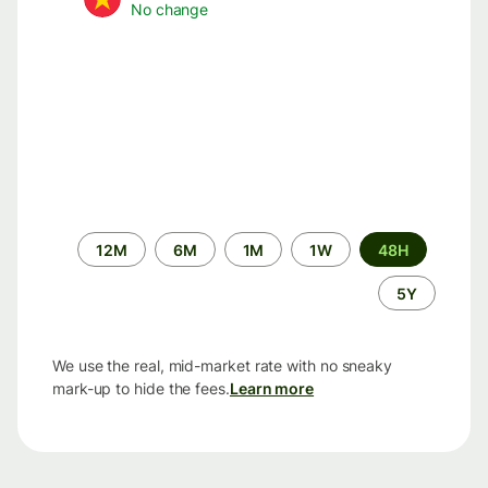
No change
الفترة
12M
6M
1M
1W
48H
الزمنية
5Y
We use the real, mid-market rate with no sneaky
mark-up to hide the fees.
Learn more