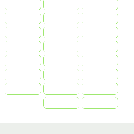
Indonesia
Israel
India
Italia
JA
Japan
South Korea
Malay
Mexico
Nederland
Norge
Portugal
Polska
România
Россия
Slovensko
Ruoŧŧa
ไทย
Türkiye
United States
Vietnam
中国
中國香港特別行政區