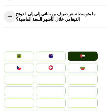
ما متوسط سعر صرف ين ياباني إلى إلى الدونج
الفيتنامي خلال الأشهر الستة الماضية؟
الإمارات العربية المتحدة
Australia
Brazil
България
Switzerland
Czechia
Deutschland
Denmark
España
Suomi
France
United Kingdom
Greece
Hrvatska
Magyarország