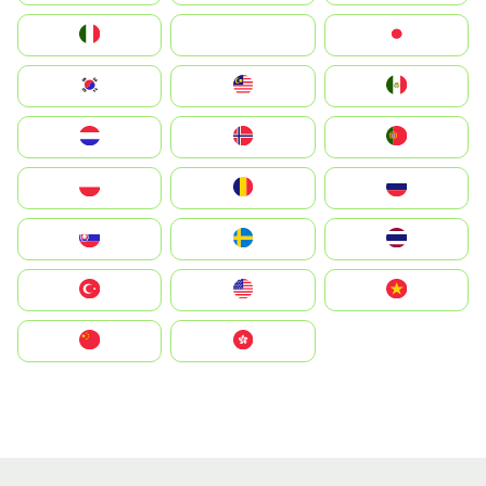
Italia
JA
Japan
South Korea
Malay
Mexico
Nederland
Norge
Portugal
Polska
România
Россия
Slovensko
Ruoŧŧa
ไทย
Türkiye
United States
Vietnam
中国
中國香港特別行政區