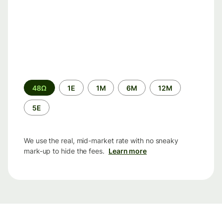
Time
48Ω
1Ε
1M
6M
12M
period
5Ε
We use the real, mid-market rate with no sneaky
mark-up to hide the fees.
Learn more