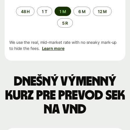
Time
48 H
1 T
1 M
6 M
12 M
period
5 R
We use the real, mid-market rate with no sneaky mark-up
to hide the fees.
Learn more
Dnešný výmenný
kurz pre prevod SEK
na VND