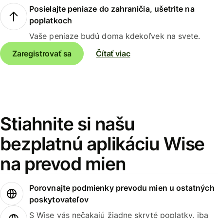
Posielajte peniaze do zahraničia, ušetrite na
poplatkoch
Vaše peniaze budú doma kdekoľvek na svete.
Zaregistrovať sa
Čítať viac
Stiahnite si našu
bezplatnú aplikáciu Wise
na prevod mien
Porovnajte podmienky prevodu mien u ostatných
poskytovateľov
S Wise vás nečakajú žiadne skryté poplatky, iba