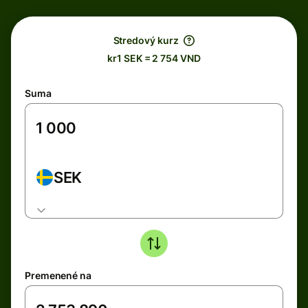
Stredový kurz
kr1 SEK = 2 754 VND
Suma
SEK
Premenené na