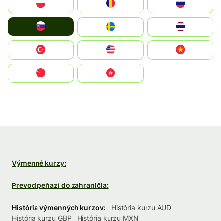
Polska
România
Россия
Slovensko
Ruoŧŧa
ไทย
Türkiye
United States
Vietnam
中国
中國香港特別行政區
Výmenné kurzy:
Prevod peňazí do zahraničia:
História výmenných kurzov:
História kurzu AUD
História kurzu GBP
História kurzu MXN