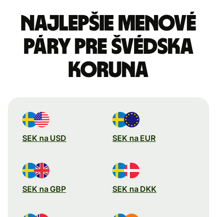
Najlepšie menové
páry pre Švédska
koruna
SEK na USD
SEK na EUR
SEK na GBP
SEK na DKK