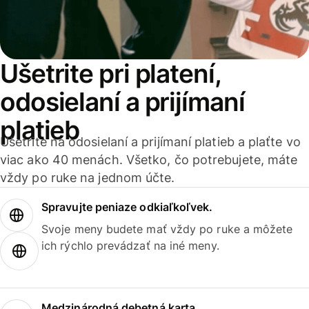
Ušetrite pri platení,
odosielaní a prijímaní
platieb
Ušetrite na odosielaní a prijímaní platieb a plaťte vo
viac ako 40 menách. Všetko, čo potrebujete, máte
vždy po ruke na jednom účte.
Spravujte peniaze odkiaľkoľvek.
Svoje meny budete mať vždy po ruke a môžete
ich rýchlo prevádzať na iné meny.
Medzinárodná debetná karta