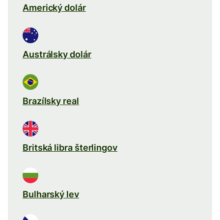
Americký dolár
Austrálsky dolár
Brazílsky real
Britská libra šterlingov
Bulharský lev