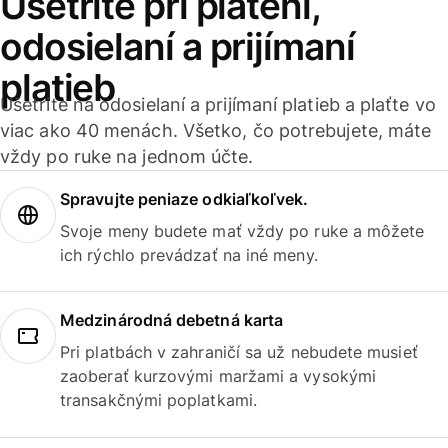
Ušetrite pri platení,
odosielaní a prijímaní
platieb
Ušetrite na odosielaní a prijímaní platieb a plaťte vo
viac ako 40 menách. Všetko, čo potrebujete, máte
vždy po ruke na jednom účte.
Spravujte peniaze odkiaľkoľvek.
Svoje meny budete mať vždy po ruke a môžete
ich rýchlo prevádzať na iné meny.
Medzinárodná debetná karta
Pri platbách v zahraničí sa už nebudete musieť
zaoberať kurzovými maržami a vysokými
transakčnými poplatkami.