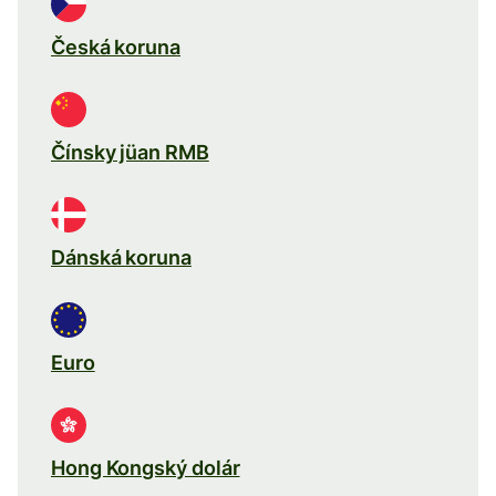
Česká koruna
Čínsky jüan RMB
Dánská koruna
Euro
Hong Kongský dolár