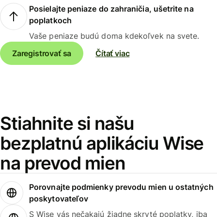
Posielajte peniaze do zahraničia, ušetrite na
poplatkoch
Vaše peniaze budú doma kdekoľvek na svete.
Zaregistrovať sa
Čítať viac
Stiahnite si našu
bezplatnú aplikáciu Wise
na prevod mien
Porovnajte podmienky prevodu mien u ostatných
poskytovateľov
S Wise vás nečakajú žiadne skryté poplatky, iba