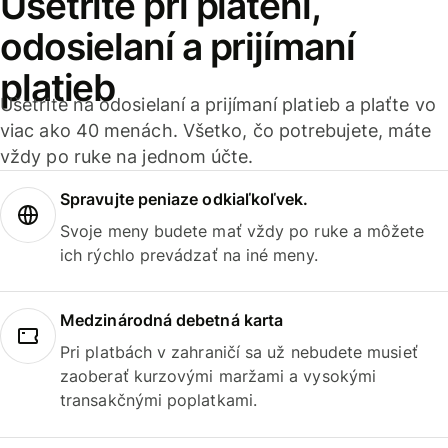
Ušetrite pri platení,
odosielaní a prijímaní
platieb
Ušetrite na odosielaní a prijímaní platieb a plaťte vo
viac ako 40 menách. Všetko, čo potrebujete, máte
vždy po ruke na jednom účte.
Spravujte peniaze odkiaľkoľvek.
Svoje meny budete mať vždy po ruke a môžete
ich rýchlo prevádzať na iné meny.
Medzinárodná debetná karta
Pri platbách v zahraničí sa už nebudete musieť
zaoberať kurzovými maržami a vysokými
transakčnými poplatkami.