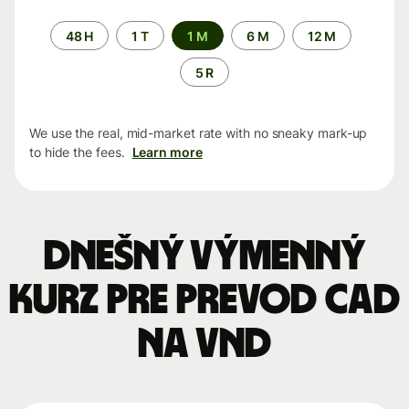
Time
48 H
1 T
1 M
6 M
12 M
period
5 R
We use the real, mid-market rate with no sneaky mark-up
to hide the fees.
Learn more
Dnešný výmenný
kurz pre prevod CAD
na VND