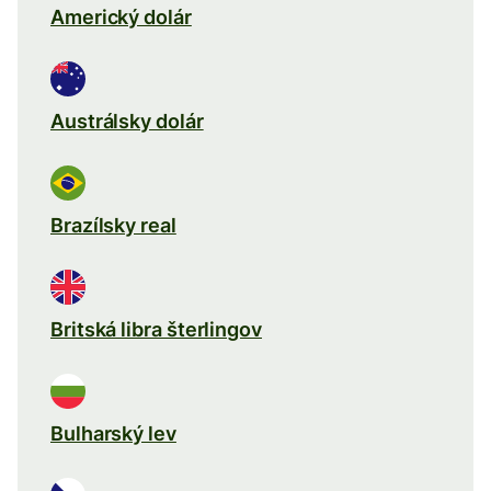
Americký dolár
Austrálsky dolár
Brazílsky real
Britská libra šterlingov
Bulharský lev