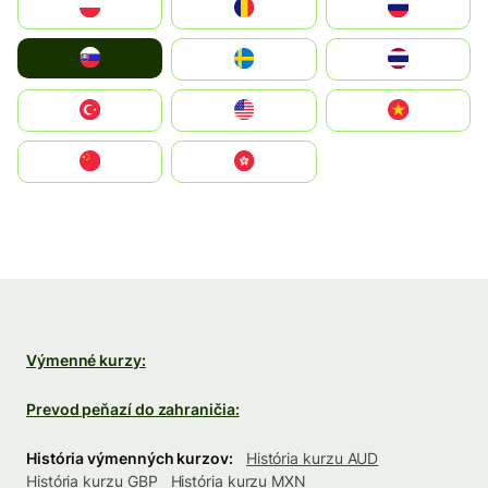
Polska
România
Россия
Slovensko
Ruoŧŧa
ไทย
Türkiye
United States
Vietnam
中国
中國香港特別行政區
Výmenné kurzy:
Prevod peňazí do zahraničia:
História výmenných kurzov:
História kurzu AUD
História kurzu GBP
História kurzu MXN