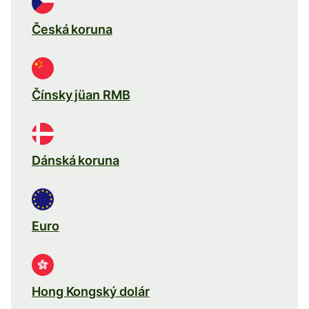
Česká koruna
Čínsky jüan RMB
Dánská koruna
Euro
Hong Kongský dolár