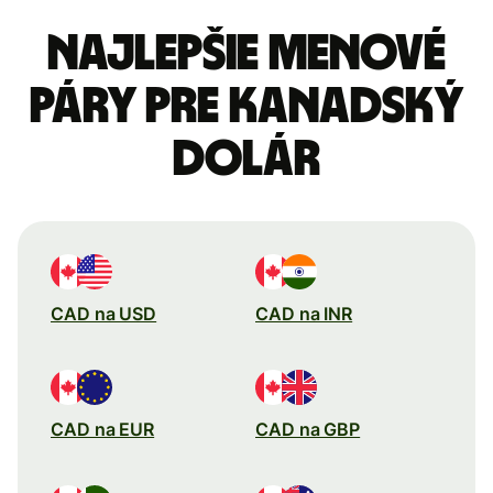
Najlepšie menové
páry pre Kanadský
dolár
CAD na USD
CAD na INR
CAD na EUR
CAD na GBP