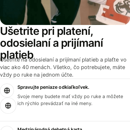
Ušetrite pri platení,
odosielaní a prijímaní
platieb
Ušetrite na odosielaní a prijímaní platieb a plaťte vo
viac ako 40 menách. Všetko, čo potrebujete, máte
vždy po ruke na jednom účte.
Spravujte peniaze odkiaľkoľvek.
Svoje meny budete mať vždy po ruke a môžete
ich rýchlo prevádzať na iné meny.
Medzinárodná debetná karta