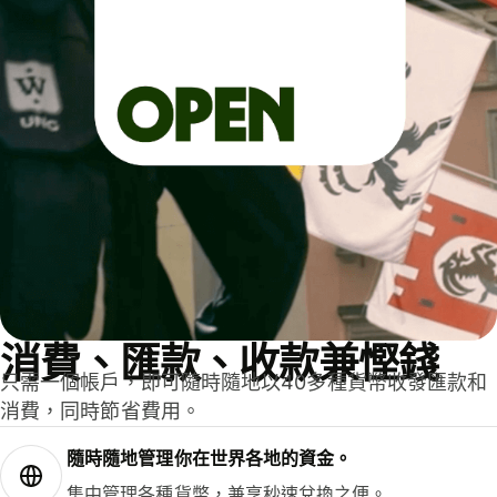
消費、匯款、收款兼慳錢
只需一個帳戶，即可隨時隨地以40多種貨幣收發匯款和
消費，同時節省費用。
隨時隨地管理你在世界各地的資金。
集中管理各種貨幣，兼享秒速兌換之便。