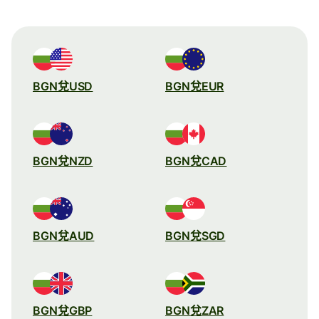
BGN兌USD
BGN兌EUR
BGN兌NZD
BGN兌CAD
BGN兌AUD
BGN兌SGD
BGN兌GBP
BGN兌ZAR