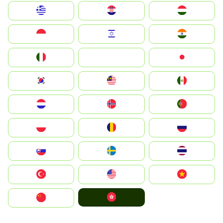
Greece
Hrvatska
Magyarország
Indonesia
Israel
India
Italia
JA
Japan
South Korea
Malay
Mexico
Nederland
Norge
Portugal
Polska
România
Россия
Slovensko
Ruoŧŧa
ไทย
Türkiye
United States
Vietnam
中國香港特別行政區
中国