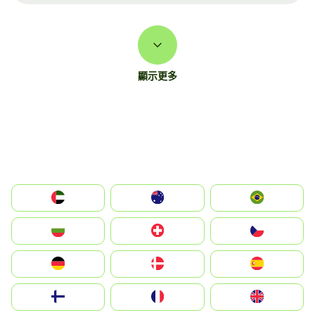
顯示更多
الإمارات العربية المتحدة
Australia
Brazil
България
Switzerland
Czechia
Deutschland
Denmark
España
Suomi
France
United Kingdom