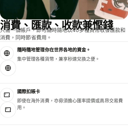
消費、匯款、收款兼慳錢
只需一個帳戶，即可隨時隨地以40多種貨幣收發匯款和
消費，同時節省費用。
隨時隨地管理你在世界各地的資金。
集中管理各種貨幣，兼享秒速兌換之便。
國際扣賬卡
即使在海外消費，亦毋須擔心匯率提價或高昂交易費
用。