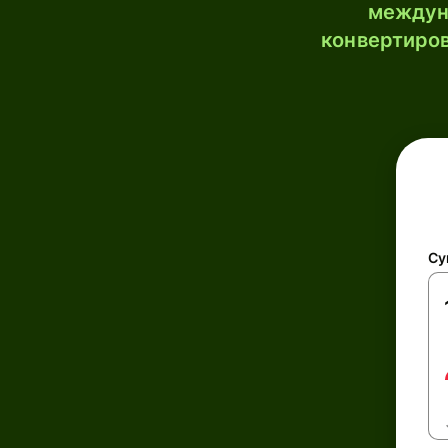
междун
конвертиров
Су