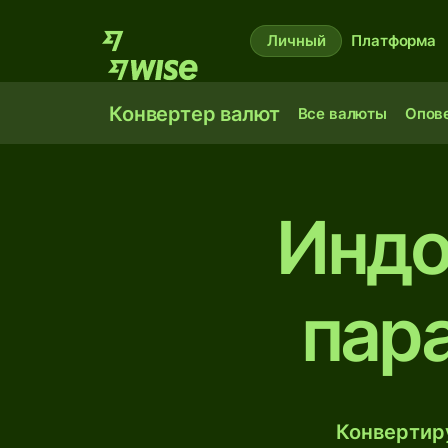
Личный
Платформа
Конвертер валют
Все валюты
Опов
Индо
пар
Конвертиру