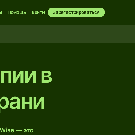
ы
Помощь
Войти
Зарегистрироваться
пии в
рани
Wise — это