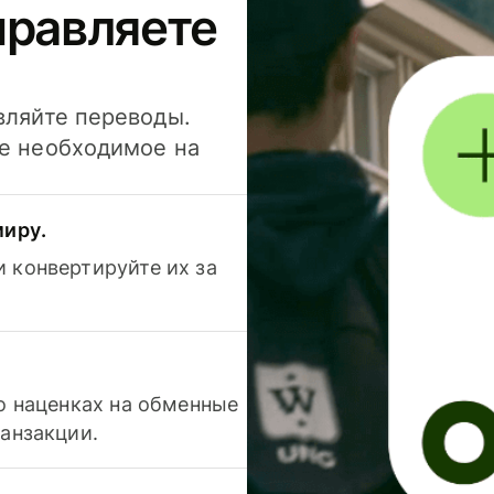
правляете
вляйте переводы.
се необходимое на
миру.
 конвертируйте их за
 о наценках на обменные
ранзакции.