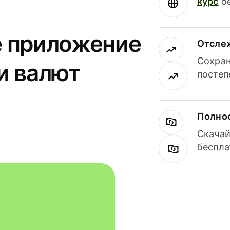
курс
бе
е приложение
Отсле
Сохран
и валют
постеп
Полнос
Скачай
беспла