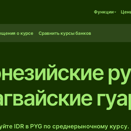
Функции
Цен
ещения о курсе
Сравнить курсы банков
незийские ру
агвайские гуа
йте IDR в PYG по среднерыночному курсу. 