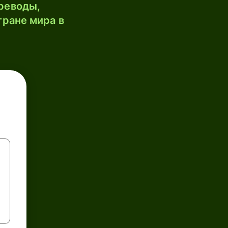
реводы,
тране мира в