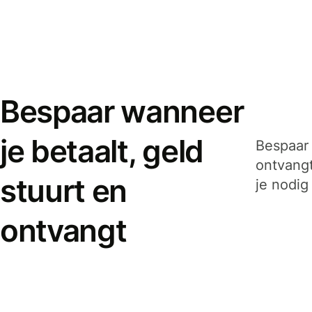
Bespaar wanneer
je betaalt, geld
Bespaar 
ontvangt
stuurt en
je nodig
ontvangt