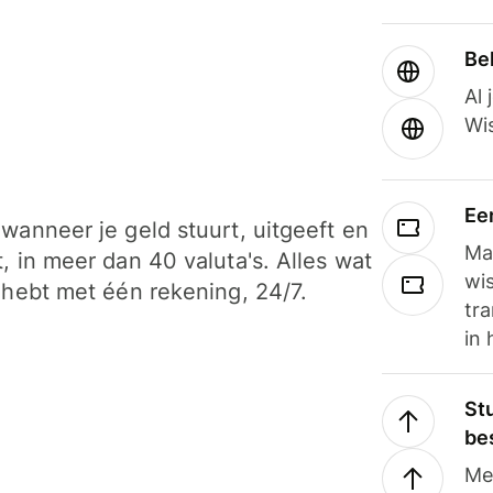
Be
Al 
Wi
Ee
wanneer je geld stuurt, uitgeeft en
Ma
, in meer dan 40 valuta's. Alles wat
wi
 hebt met één rekening, 24/7.
tra
in 
Stu
be
Me