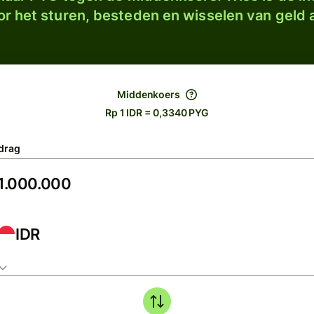
r het sturen, besteden en wisselen van geld a
Middenkoers
Rp 1 IDR = 0,3340 PYG
drag
IDR