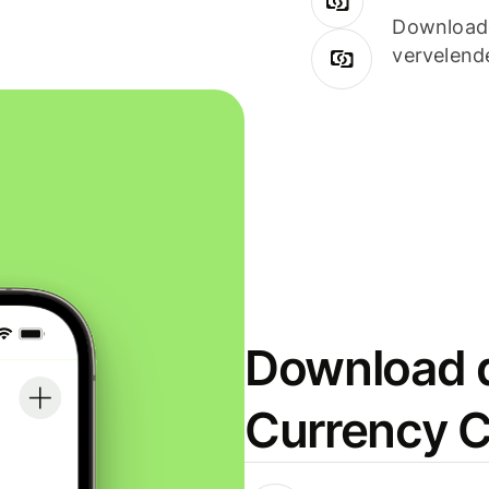
Downloade
vervelend
Download d
Currency C