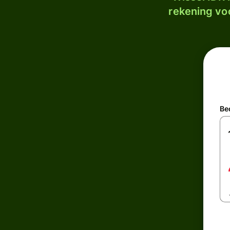
rekening voo
Be