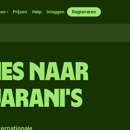
ken
Prijzen
Help
Inloggen
Registreren
ies naar
arani's
ternationale