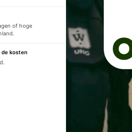
agen of hoge
nland.
p de kosten
d.