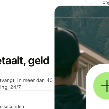
on
aalt, geld
ntvangt, in meer dan 40
ing, 24/7.
ele seconden.