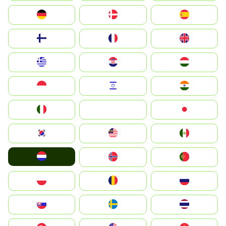
Deutschland
Denmark
España
Suomi
France
United Kingdom
Greece
Hrvatska
Magyarország
Indonesia
Israel
India
Italia
JA
Japan
South Korea
Malay
Mexico
Nederland
Norge
Portugal
Polska
România
Россия
Slovensko
Ruoŧŧa
ไทย