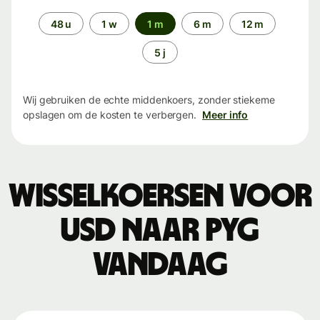
Periode
48 u
1 w
1 m
6 m
12 m
5 j
Wij gebruiken de echte middenkoers, zonder stiekeme
opslagen om de kosten te verbergen.
Meer info
Wisselkoersen voor
USD naar PYG
vandaag