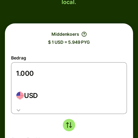
local.
Middenkoers
$ 1 USD = 5.949 PYG
Bedrag
USD