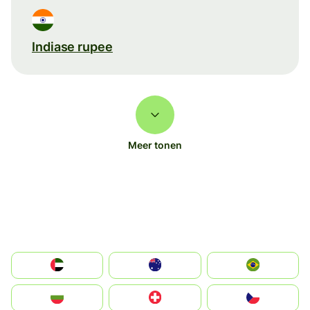
Indiase rupee
Meer tonen
الإمارات العربية المتحدة
Australia
Brazil
България
Switzerland
Czechia