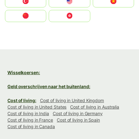
Türkiye
United States
Vietnam
中国
中國香港特別行政區
Wisselkoersen:
Geld overschrijven naar het buitenland:
Cost of living:
Cost of living in United Kingdom
Cost of living in United States
Cost of living in Australia
Cost of living in India
Cost of living in Germany
Cost of living in France
Cost of living in Spain
Cost of living in Canada