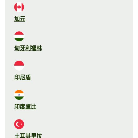
加元
匈牙利福林
印尼盾
印度盧比
土耳其里拉