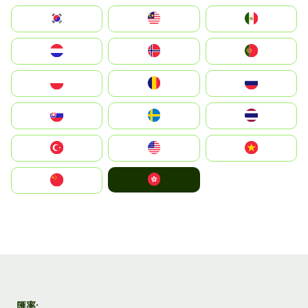
South Korea
Malay
Mexico
Nederland
Norge
Portugal
Polska
România
Россия
Slovensko
Ruoŧŧa
ไทย
Türkiye
United States
Vietnam
中國香港特別行政區
中国
匯率: