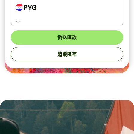
PYG
發送匯款
追蹤匯率