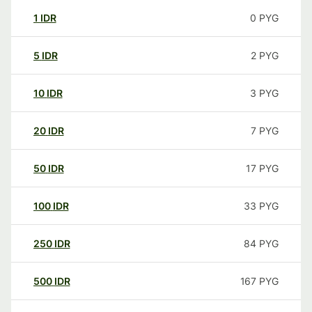
1
IDR
0
PYG
5
IDR
2
PYG
10
IDR
3
PYG
20
IDR
7
PYG
50
IDR
17
PYG
100
IDR
33
PYG
250
IDR
84
PYG
500
IDR
167
PYG