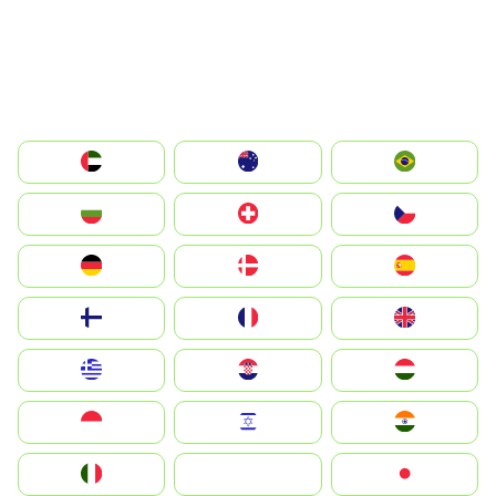
الإمارات العربية المتحدة
Australia
Brazil
България
Switzerland
Czechia
Deutschland
Denmark
España
Suomi
France
United Kingdom
Greece
Hrvatska
Magyarország
Indonesia
Israel
India
Italia
JA
Japan